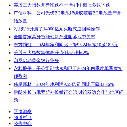
美股三大指数开盘涨跌不一 热门中概股多数下跌
广信材料：公司光伏BC电池绝缘胶随着BC电池量产开
始放量
2月央行开展了14000亿元买断式逆回购操作
全国首家具身智能创新产业园落地中关村
东方雨虹：2024年净利同比下降95.24% 拟10派18.5元
美股三大指数集体高开 英伟达涨超2%
印尼启动黄金银行业务
永和股份：子公司邵武永和已于2024年四季度单季度实
现盈利
伟星新材：2024年净利润9.55亿元 同比下降33.36%
伊朗外长与俄罗斯外长举行会晤 讨论双边合作与地区问
题
区快洞察
频道栏目
公告中心