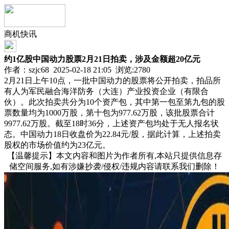
商机快讯
约1亿股中国动力股票2月21日拍卖，涉及金额超20亿元
作者：szjc68 2025-02-18 21:05 浏览:
2780
2月21日上午10点，一批中国动力的股票将公开拍卖，拍品所
有人为军民融合海洋防务（大连）产业投资企业（有限合
伙）。此次拍卖共分为10个资产包，其中第一包至第九包的股
票数量均为1000万股，第十包为977.62万股，该批股票合计
9977.62万股。截至18时36分，上述资产包均处于无人报名状
态。中国动力18日收盘价为22.84元/股，据此计算，上述拍卖
股权的市场价值约为23亿元。
【温馨提示】本文内容和图片为作者所有,本站只提供信息存
储空间服务,如有涉嫌抄袭/侵权/违规内容请联系我们删除！