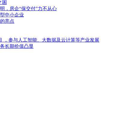
之困
明，房企“保交付”力不从心
型中小企业
的亮点
目 ，参与人工智能、大数据及云计算等产业发展
业务长期价值凸显