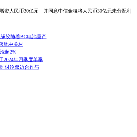
）增资人民币30亿元，并同意中信金租将人民币30亿元未分配利
绝缘胶随着BC电池量产
园落地中关村
涨超2%
于2024年四季度单季
晤 讨论双边合作与