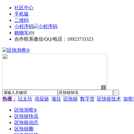
社区中心
手机版
二维码
小程序码
购物车
(
0
)
合作联系微信/QQ/电话：18923733323
1
热搜：
以太坊
供应链
项目
区快链
数字货
区快链技术
加密
区快洞察®
区快链快讯
区快链动态
区快链圈