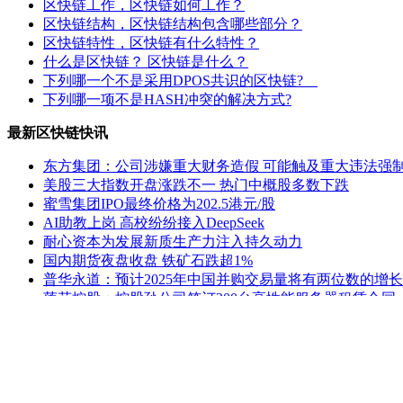
区快链工作，区快链如何工作？
区快链结构，区快链结构包含哪些部分？
区快链特性，区快链有什么特性？
什么是区快链？ 区快链是什么？
下列哪一个不是采用DPOS共识的区快链?
下列哪一项不是HASH冲突的解决方式?
最新区快链快讯
东方集团：公司涉嫌重大财务造假 可能触及重大违法强
美股三大指数开盘涨跌不一 热门中概股多数下跌
蜜雪集团IPO最终价格为202.5港元/股
AI助教上岗 高校纷纷接入DeepSeek
耐心资本为发展新质生产力注入持久动力
国内期货夜盘收盘 铁矿石跌超1%
普华永道：预计2025年中国并购交易量将有两位数的增长
莲花控股：控股孙公司签订200台高性能服务器租赁合同
ST熊猫：延期回复上交所监管工作函
公安部新闻发言人就美方威胁对中国输美产品再加征10
老姚之家
|
灯饰之家
|
电气之家
|
全景头条
|
照明之家
|
防水之家
建材
|
建材之家
|
区快洞察
|
社区中心
|
关于我们
|
联系方式