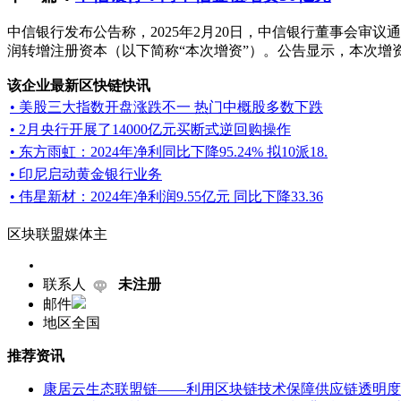
中信银行发布公告称，2025年2月20日，中信银行董事会审
润转增注册资本（以下简称“本次增资”）。公告显示，本次增资
该企业最新区快链快讯
• 美股三大指数开盘涨跌不一 热门中概股多数下跌
• 2月央行开展了14000亿元买断式逆回购操作
• 东方雨虹：2024年净利同比下降95.24% 拟10派18.
• 印尼启动黄金银行业务
• 伟星新材：2024年净利润9.55亿元 同比下降33.36
区块联盟媒体主
联系人
未注册
邮件
地区
全国
推荐资讯
康居云生态联盟链——利用区块链技术保障供应链透明度