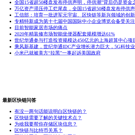
全国15省超50楼盘发布停供声明，停供潮”背后仍是资金
万亿资产滞压停工烂尾盘，全国15省超50楼盘发布停供声
工信部：培育一批进军元宇宙、区快链等新兴领域的创新
专精特新成为第十七届中国国际中小企业博览会备受关注
目前智能家居市场的痛点
2020年精装修市场智能坐便器配套规模增达61%
世纪华通参与打造投资规模达450亿元的上海超算中心项
乘风新基建，世纪华通IDC产业增长潜力巨大，5G科技
小米已就被美方“拉黑”一事起诉美国政府
最新区快链问答
有没一两句话能说明白区快链的？
区快链需要了解的关键技术点？
为啥我要帮你存储区块信息？
区快链与比特币关系？