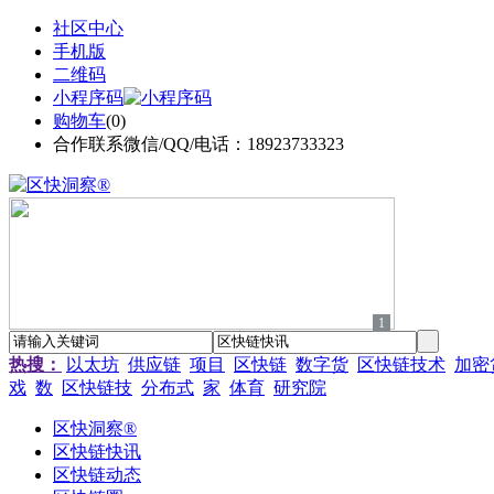
社区中心
手机版
二维码
小程序码
购物车
(
0
)
合作联系微信/QQ/电话：18923733323
1
热搜：
以太坊
供应链
项目
区快链
数字货
区快链技术
加密
戏
数
区快链技
分布式
家
体育
研究院
区快洞察®
区快链快讯
区快链动态