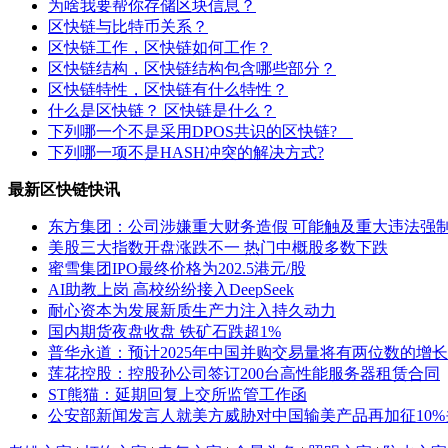
为啥我要帮你存储区块信息？
区快链与比特币关系？
区快链工作，区快链如何工作？
区快链结构，区快链结构包含哪些部分？
区快链特性，区快链有什么特性？
什么是区快链？ 区快链是什么？
下列哪一个不是采用DPOS共识的区快链?
下列哪一项不是HASH冲突的解决方式?
最新区快链快讯
东方集团：公司涉嫌重大财务造假 可能触及重大违法强
美股三大指数开盘涨跌不一 热门中概股多数下跌
蜜雪集团IPO最终价格为202.5港元/股
AI助教上岗 高校纷纷接入DeepSeek
耐心资本为发展新质生产力注入持久动力
国内期货夜盘收盘 铁矿石跌超1%
普华永道：预计2025年中国并购交易量将有两位数的增长
莲花控股：控股孙公司签订200台高性能服务器租赁合同
ST熊猫：延期回复上交所监管工作函
公安部新闻发言人就美方威胁对中国输美产品再加征10