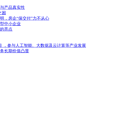
与产品真实性
之困
明，房企“保交付”力不从心
型中小企业
的亮点
目 ，参与人工智能、大数据及云计算等产业发展
业务长期价值凸显