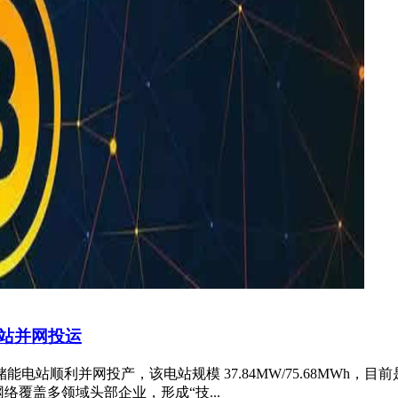
站并网投运
站顺利并网投产，该电站规模 37.84MW/75.68MWh
络覆盖多领域头部企业，形成“技...