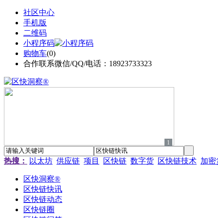
社区中心
手机版
二维码
小程序码
购物车
(
0
)
合作联系微信/QQ/电话：18923733323
1
热搜：
以太坊
供应链
项目
区快链
数字货
区快链技术
加密
区快洞察®
区快链快讯
区快链动态
区快链圈