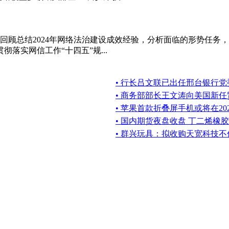
回顾总结2024年网络法治建设成效经验，分析面临的形势任务，
落实网信工作“十四五”规...
• 行长吕文联已出任邢台银行党
• 商务部部长王文涛向美国新
• 苹果首款折叠屏手机或将在20
• 国内期货夜盘收盘 丁二烯橡胶
• 群兴玩具：拟收购天宽科技不