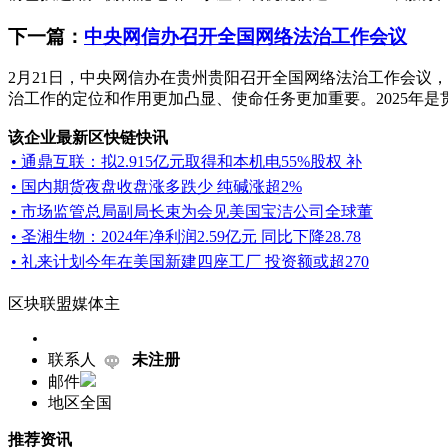
下一篇：
中央网信办召开全国网络法治工作会议
2月21日，中央网信办在贵州贵阳召开全国网络法治工作会议，
治工作的定位和作用更加凸显、使命任务更加重要。2025年是贯彻
该企业最新区快链快讯
• 通鼎互联：拟2.915亿元取得和本机电55%股权 补
• 国内期货夜盘收盘涨多跌少 纯碱涨超2%
• 市场监管总局副局长束为会见美国宝洁公司全球董
• 圣湘生物：2024年净利润2.59亿元 同比下降28.78
• 礼来计划今年在美国新建四座工厂 投资额或超270
区块联盟媒体主
联系人
未注册
邮件
地区
全国
推荐资讯