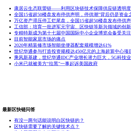
康居云生态联盟链——利用区块链技术保障供应链透明度
全国15省超50楼盘发布停供声明，停供潮”背后仍是资金
万亿资产滞压停工烂尾盘，全国15省超50楼盘发布停供声
工信部：培育一批进军元宇宙、区快链等新兴领域的创新
专精特新成为第十七届中国国际中小企业博览会备受关注
目前智能家居市场的痛点
2020年精装修市场智能坐便器配套规模增达61%
世纪华通参与打造投资规模达450亿元的上海超算中心项
乘风新基建，世纪华通IDC产业增长潜力巨大，5G科技
小米已就被美方“拉黑”一事起诉美国政府
最新区快链问答
有没一两句话能说明白区快链的？
区快链需要了解的关键技术点？