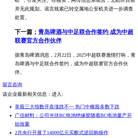
碚”，引发关注。经核实，网传信息系谣言，北碚区目前
并无此规划。谣言线索已转交属地公安机关进一步调查
处置。
下一篇；
青岛啤酒与中足联合作签约 成为中超
联赛官方合作伙伴
据青岛啤酒消息，2月22日，2025中超联赛激情打响，青
岛啤酒与中足联合作签约，成为中超联赛官方合作伙
伴。
留言咨询
该企业最新相关信息：
进入:
美股三大指数开盘涨跌不一 热门中概股多数下跌
广信材料：公司光伏BC电池绝缘胶随着BC电池量产开
始放量
2月央行开展了14000亿元买断式逆回购操作