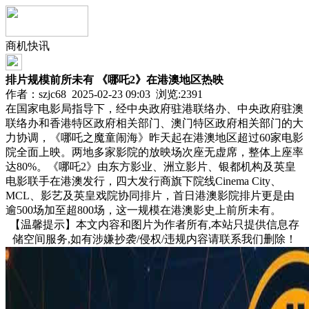
商机快讯
排片规模前所未有 《哪吒2》在港澳地区热映
作者：szjc68 2025-02-23 09:03 浏览:
2391
在国家电影局指导下，经中央政府驻港联络办、中央政府驻澳
联络办和香港特区政府相关部门、澳门特区政府相关部门的大
力协调，《哪吒之魔童闹海》昨天起在港澳地区超过60家电影
院全面上映。两地多家影院的放映场次座无虚席，整体上座率
达80%。《哪吒2》由东方影业、洲立影片、银都机构及英皇
电影联手在港澳发行，四大发行商旗下院线Cinema City、
MCL、影艺及英皇戏院协同排片，首日港澳影院排片更是由
逾500场加至超800场，这一规模在港澳影史上前所未有。
【温馨提示】本文内容和图片为作者所有,本站只提供信息存
储空间服务,如有涉嫌抄袭/侵权/违规内容请联系我们删除！