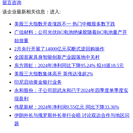
留言咨询
该企业最新相关信息：
进入:
美股三大指数开盘涨跌不一 热门中概股多数下跌
广信材料：公司光伏BC电池绝缘胶随着BC电池量产开
始放量
2月央行开展了14000亿元买断式逆回购操作
全国首家具身智能创新产业园落地中关村
东方雨虹：2024年净利同比下降95.24% 拟10派18.5元
美股三大指数集体高开 英伟达涨超2%
印尼启动黄金银行业务
永和股份：子公司邵武永和已于2024年四季度单季度实
现盈利
伟星新材：2024年净利润9.55亿元 同比下降33.36%
伊朗外长与俄罗斯外长举行会晤 讨论双边合作与地区问
题