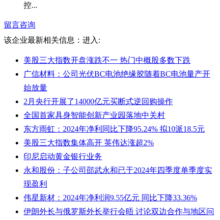
控...
留言咨询
该企业最新相关信息：
进入:
美股三大指数开盘涨跌不一 热门中概股多数下跌
广信材料：公司光伏BC电池绝缘胶随着BC电池量产开
始放量
2月央行开展了14000亿元买断式逆回购操作
全国首家具身智能创新产业园落地中关村
东方雨虹：2024年净利同比下降95.24% 拟10派18.5元
美股三大指数集体高开 英伟达涨超2%
印尼启动黄金银行业务
永和股份：子公司邵武永和已于2024年四季度单季度实
现盈利
伟星新材：2024年净利润9.55亿元 同比下降33.36%
伊朗外长与俄罗斯外长举行会晤 讨论双边合作与地区问