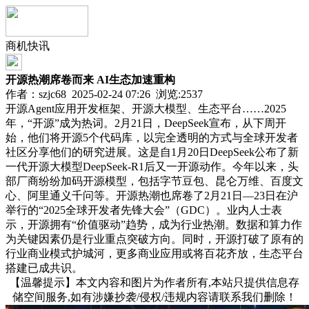
商机快讯
开源热潮席卷而来 AI生态加速重构
作者：szjc68 2025-02-24 07:26 浏览:
2537
开源Agent应用开发框架、开源大模型、生态平台……2025
年，“开源”成为热词。2月21日，DeepSeek宣布，从下周开
始，他们将开源5个代码库，以完全透明的方式与全球开发者
社区分享他们的研究进展。这是自1月20日DeepSeek公布了新
一代开源大模型DeepSeek-R1后又一开源动作。今年以来，头
部厂商纷纷加码开源模型，包括字节豆包、昆仑万维、百度文
心、阿里通义千问等。开源热潮也席卷了2月21日—23日在沪
举行的“2025全球开发者先锋大会”（GDC）。业内人士表
示，开源拥有“价值驱动”趋势，成为行业热潮。数据和算力作
为关键因素仍是行业重点突破方向。同时，开源打破了原有的
行业商业模式护城河，更多商业应用或将百花齐放，生态平台
搭建已成共识。
【温馨提示】本文内容和图片为作者所有,本站只提供信息存
储空间服务,如有涉嫌抄袭/侵权/违规内容请联系我们删除！