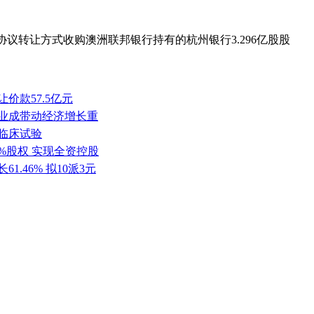
协议转让方式收购澳洲联邦银行持有的杭州银行3.296亿股股
价款57.5亿元
产业成带动经济增长重
批临床试验
0%股权 实现全资控股
1.46% 拟10派3元