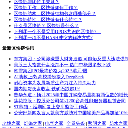
区快链与比特币关系？
区快链工作，区快链如何工作？
区快链结构，区快链结构包含哪些部分？
区快链特性，区快链有什么特性？
什么是区快链？ 区快链是什么？
下列哪一个不是采用DPOS共识的区快链?
下列哪一项不是HASH冲突的解决方式?
最新区快链快讯
东方集团：公司涉嫌重大财务造假 可能触及重大违法强
美股三大指数开盘涨跌不一 热门中概股多数下跌
蜜雪集团IPO最终价格为202.5港元/股
AI助教上岗 高校纷纷接入DeepSeek
耐心资本为发展新质生产力注入持久动力
国内期货夜盘收盘 铁矿石跌超1%
普华永道：预计2025年中国并购交易量将有两位数的增长
莲花控股：控股孙公司签订200台高性能服务器租赁合同
ST熊猫：延期回复上交所监管工作函
公安部新闻发言人就美方威胁对中国输美产品再加征10
老姚之家
|
灯饰之家
|
电气之家
|
全景头条
|
照明之家
|
防水之家