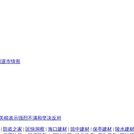
制退市情形
%关税表示强烈不满和坚决反对
|
防盗之家
|
区快洞察
|
海口建材
|
琼中建材
|
保亭建材
|
陵水建