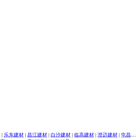
材
|
乐东建材
|
昌江建材
|
白沙建材
|
临高建材
|
澄迈建材
|
屯昌建材