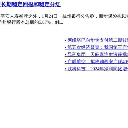
求长期稳定回报和稳定分红
获平安人寿举牌之外，1月24日，杭州银行公告称，新华保险拟以
行股本总额的5.87%，触...
• 阿维塔已向华为支付第二期转让
• 第五次经济普查：我国第三
• 昆药集团：天麻素注射液获
• 广联航空：拟收购西安广联4
• 联科科技：2024年净利同比增长6