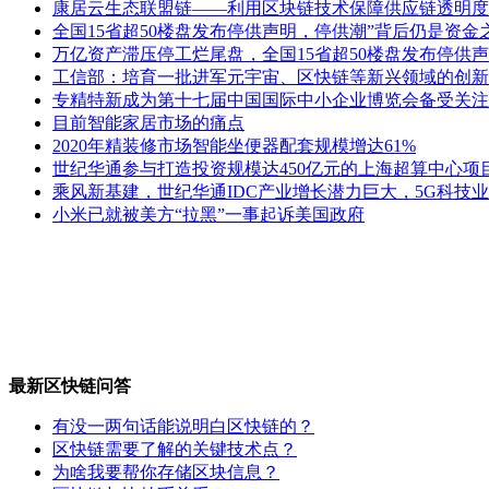
康居云生态联盟链——利用区块链技术保障供应链透明度
全国15省超50楼盘发布停供声明，停供潮”背后仍是资金
万亿资产滞压停工烂尾盘，全国15省超50楼盘发布停供声
工信部：培育一批进军元宇宙、区快链等新兴领域的创新
专精特新成为第十七届中国国际中小企业博览会备受关注
目前智能家居市场的痛点
2020年精装修市场智能坐便器配套规模增达61%
世纪华通参与打造投资规模达450亿元的上海超算中心项
乘风新基建，世纪华通IDC产业增长潜力巨大，5G科技
小米已就被美方“拉黑”一事起诉美国政府
最新区快链问答
有没一两句话能说明白区快链的？
区快链需要了解的关键技术点？
为啥我要帮你存储区块信息？