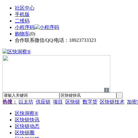
社区中心
手机版
二维码
小程序码
购物车
(
0
)
合作联系微信/QQ/电话：18923733323
1
热搜：
以太坊
供应链
项目
区快链
数字货
区快链技术
加密
区快洞察®
区快链快讯
区快链动态
区快链圈