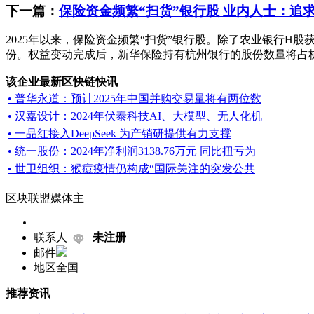
下一篇：
保险资金频繁“扫货”银行股 业内人士：追
2025年以来，保险资金频繁“扫货”银行股。除了农业银行H股
份。权益变动完成后，新华保险持有杭州银行的股份数量将占杭州银
该企业最新区快链快讯
• 普华永道：预计2025年中国并购交易量将有两位数
• 汉嘉设计：2024年伏泰科技AI、大模型、无人化机
• 一品红接入DeepSeek 为产销研提供有力支撑
• 统一股份：2024年净利润3138.76万元 同比扭亏为
• 世卫组织：猴痘疫情仍构成“国际关注的突发公共
区块联盟媒体主
联系人
未注册
邮件
地区
全国
推荐资讯