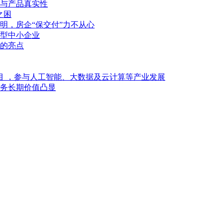
与产品真实性
之困
明，房企“保交付”力不从心
型中小企业
的亮点
目 ，参与人工智能、大数据及云计算等产业发展
业务长期价值凸显