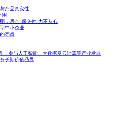
与产品真实性
之困
明，房企“保交付”力不从心
型中小企业
的亮点
目 ，参与人工智能、大数据及云计算等产业发展
业务长期价值凸显