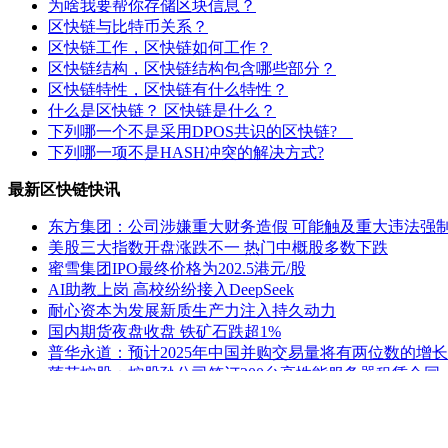
为啥我要帮你存储区块信息？
区快链与比特币关系？
区快链工作，区快链如何工作？
区快链结构，区快链结构包含哪些部分？
区快链特性，区快链有什么特性？
什么是区快链？ 区快链是什么？
下列哪一个不是采用DPOS共识的区快链?
下列哪一项不是HASH冲突的解决方式?
最新区快链快讯
东方集团：公司涉嫌重大财务造假 可能触及重大违法强
美股三大指数开盘涨跌不一 热门中概股多数下跌
蜜雪集团IPO最终价格为202.5港元/股
AI助教上岗 高校纷纷接入DeepSeek
耐心资本为发展新质生产力注入持久动力
国内期货夜盘收盘 铁矿石跌超1%
普华永道：预计2025年中国并购交易量将有两位数的增长
莲花控股：控股孙公司签订200台高性能服务器租赁合同
ST熊猫：延期回复上交所监管工作函
公安部新闻发言人就美方威胁对中国输美产品再加征10