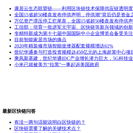
康居云生态联盟链——利用区块链技术保障供应链透明度
全国15省超50楼盘发布停供声明，停供潮”背后仍是资金
万亿资产滞压停工烂尾盘，全国15省超50楼盘发布停供声
工信部：培育一批进军元宇宙、区快链等新兴领域的创新
专精特新成为第十七届中国国际中小企业博览会备受关注
目前智能家居市场的痛点
2020年精装修市场智能坐便器配套规模增达61%
世纪华通参与打造投资规模达450亿元的上海超算中心项
乘风新基建，世纪华通IDC产业增长潜力巨大，5G科技
小米已就被美方“拉黑”一事起诉美国政府
最新区快链问答
有没一两句话能说明白区快链的？
区快链需要了解的关键技术点？