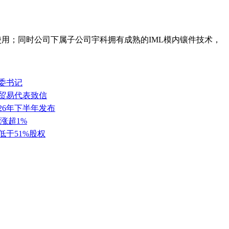
学使用；同时公司下属子公司宇科拥有成熟的IML模内镶件技术，
委书记
任贸易代表致信
26年下半年发布
涨超1%
低于51%股权