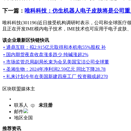
下一篇：
唯科科技：仿生机器人电子皮肤将是公司重
唯科科技(301196)近日接受机构调研时表示，公司和全球
且正在开发IME模内电子技术，IME技术也可应用于电子皮肤、
该企业最新区快链快讯
• 通鼎互联：拟2.915亿元取得和本机电55%股权 补
• 国内期货夜盘收盘涨多跌少 纯碱涨超2%
• 市场监管总局副局长束为会见美国宝洁公司全球董
• 圣湘生物：2024年净利润2.59亿元 同比下降28.78
• 礼来计划今年在美国新建四座工厂 投资额或超270
区块联盟媒体主
联系人
未注册
邮件
地区
全国
推荐资讯