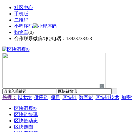
社区中心
手机版
二维码
小程序码
购物车
(
0
)
合作联系微信/QQ/电话：18923733323
1
热搜：
以太坊
供应链
项目
区快链
数字货
区快链技术
加密
区快洞察®
区快链快讯
区快链动态
区快链圈