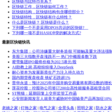
区快链与比特币关系？
区快链工作，区快链如何工作？
区快链结构，区快链结构包含哪些部分？
区快链特性，区快链有什么特性？
什么是区快链？ 区快链是什么？
下列哪一个不是采用DPOS共识的区快链?
下列哪一项不是HASH冲突的解决方式?
最新区快链快讯
东方集团：公司涉嫌重大财务造假 可能触及重大违法强
美股三大指数开盘涨跌不一 热门中概股多数下跌
蜜雪集团IPO最终价格为202.5港元/股
AI助教上岗 高校纷纷接入DeepSeek
耐心资本为发展新质生产力注入持久动力
国内期货夜盘收盘 铁矿石跌超1%
普华永道：预计2025年中国并购交易量将有两位数的增长
莲花控股：控股孙公司签订200台高性能服务器租赁合同
ST熊猫：延期回复上交所监管工作函
公安部新闻发言人就美方威胁对中国输美产品再加征10
老姚之家
|
灯饰之家
|
电气之家
|
全景头条
|
照明之家
|
防水之家