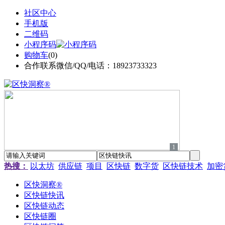
社区中心
手机版
二维码
小程序码
购物车
(
0
)
合作联系微信/QQ/电话：18923733323
1
热搜：
以太坊
供应链
项目
区快链
数字货
区快链技术
加密
区快洞察®
区快链快讯
区快链动态
区快链圈