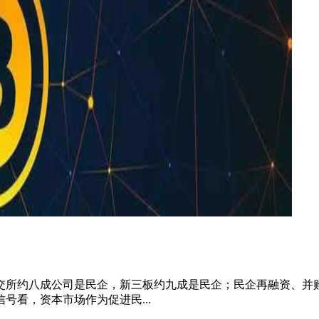
北交所约八成公司是民企，新三板约九成是民企；民企再融资、
看，资本市场作为促进民...