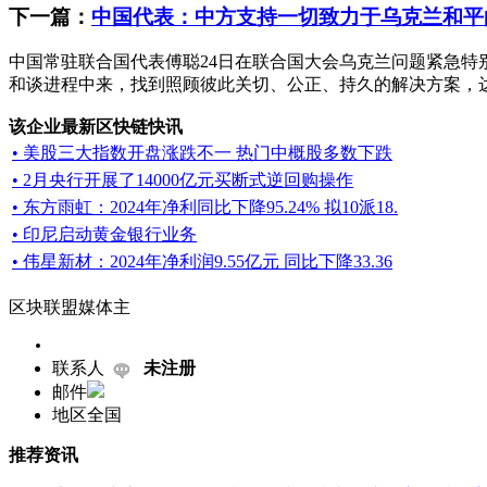
下一篇：
中国代表：中方支持一切致力于乌克兰和平
中国常驻联合国代表傅聪24日在联合国大会乌克兰问题紧急
和谈进程中来，找到照顾彼此关切、公正、持久的解决方案，达成
该企业最新区快链快讯
• 美股三大指数开盘涨跌不一 热门中概股多数下跌
• 2月央行开展了14000亿元买断式逆回购操作
• 东方雨虹：2024年净利同比下降95.24% 拟10派18.
• 印尼启动黄金银行业务
• 伟星新材：2024年净利润9.55亿元 同比下降33.36
区块联盟媒体主
联系人
未注册
邮件
地区
全国
推荐资讯