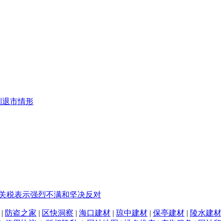
制退市情形
%关税表示强烈不满和坚决反对
|
防盗之家
|
区快洞察
|
海口建材
|
琼中建材
|
保亭建材
|
陵水建