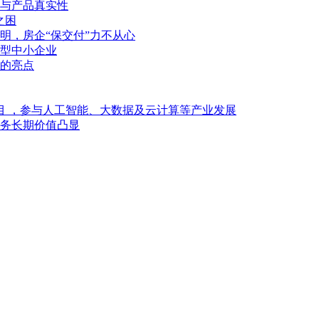
与产品真实性
之困
明，房企“保交付”力不从心
型中小企业
的亮点
目 ，参与人工智能、大数据及云计算等产业发展
业务长期价值凸显