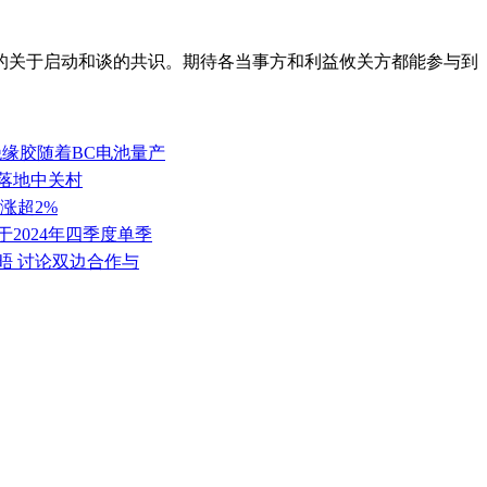
的关于启动和谈的共识。期待各当事方和利益攸关方都能参与到
绝缘胶随着BC电池量产
园落地中关村
涨超2%
于2024年四季度单季
晤 讨论双边合作与