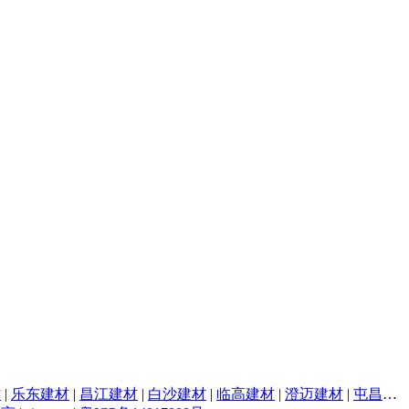
材
|
乐东建材
|
昌江建材
|
白沙建材
|
临高建材
|
澄迈建材
|
屯昌建材