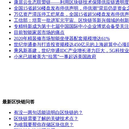
康居云生态联盟链——利用区块链技术保障供应链透明度
全国15省超50楼盘发布停供声明，停供潮”背后仍是资金
万亿资产滞压停工烂尾盘，全国15省超50楼盘发布停供声
工信部：培育一批进军元宇宙、区快链等新兴领域的创新
专精特新成为第十七届中国国际中小企业博览会备受关注
目前智能家居市场的痛点
2020年精装修市场智能坐便器配套规模增达61%
世纪华通参与打造投资规模达450亿元的上海超算中心项
乘风新基建，世纪华通IDC产业增长潜力巨大，5G科技
小米已就被美方“拉黑”一事起诉美国政府
最新区快链问答
有没一两句话能说明白区快链的？
区快链需要了解的关键技术点？
为啥我要帮你存储区块信息？