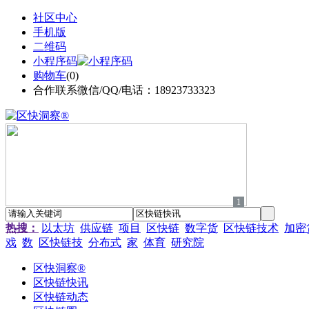
社区中心
手机版
二维码
小程序码
购物车
(
0
)
合作联系微信/QQ/电话：18923733323
1
热搜：
以太坊
供应链
项目
区快链
数字货
区快链技术
加密
戏
数
区快链技
分布式
家
体育
研究院
区快洞察®
区快链快讯
区快链动态