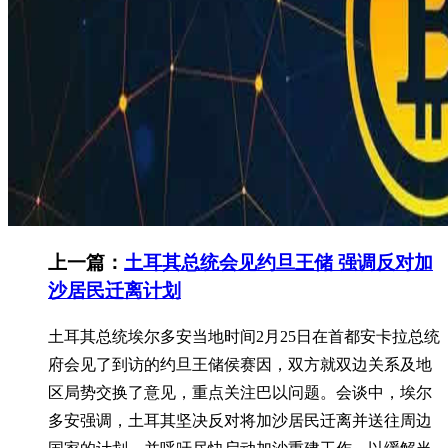
上一篇：
土耳其总统会见约旦王储 强调反对加
沙居民迁离计划
土耳其总统埃尔多安当地时间2月25日在首都安卡拉总统
府会见了到访的约旦王储侯赛因，双方就双边关系及地
区局势交换了意见，重点关注巴以问题。会谈中，埃尔
多安强调，土耳其坚决反对将加沙居民迁离并送往周边