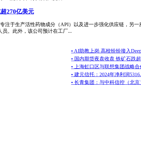
超270亿美元
专注于生产活性药物成分（API）以及进一步强化供应链，另一
员。此外，该公司预计在工厂...
• AI助教上岗 高校纷纷接入DeepS
• 国内期货夜盘收盘 铁矿石跌超
• 上海虹口区与联想集团战略合作
• 建元信托：2024年净利润5316
• 长青集团：与中科信控（北