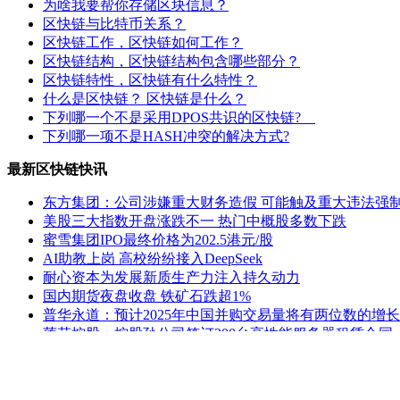
为啥我要帮你存储区块信息？
区快链与比特币关系？
区快链工作，区快链如何工作？
区快链结构，区快链结构包含哪些部分？
区快链特性，区快链有什么特性？
什么是区快链？ 区快链是什么？
下列哪一个不是采用DPOS共识的区快链?
下列哪一项不是HASH冲突的解决方式?
最新区快链快讯
东方集团：公司涉嫌重大财务造假 可能触及重大违法强
美股三大指数开盘涨跌不一 热门中概股多数下跌
蜜雪集团IPO最终价格为202.5港元/股
AI助教上岗 高校纷纷接入DeepSeek
耐心资本为发展新质生产力注入持久动力
国内期货夜盘收盘 铁矿石跌超1%
普华永道：预计2025年中国并购交易量将有两位数的增长
莲花控股：控股孙公司签订200台高性能服务器租赁合同
ST熊猫：延期回复上交所监管工作函
公安部新闻发言人就美方威胁对中国输美产品再加征10