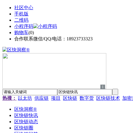
社区中心
手机版
二维码
小程序码
购物车
(
0
)
合作联系微信/QQ/电话：18923733323
1
热搜：
以太坊
供应链
项目
区快链
数字货
区快链技术
加密
区快洞察®
区快链快讯
区快链动态
区快链圈