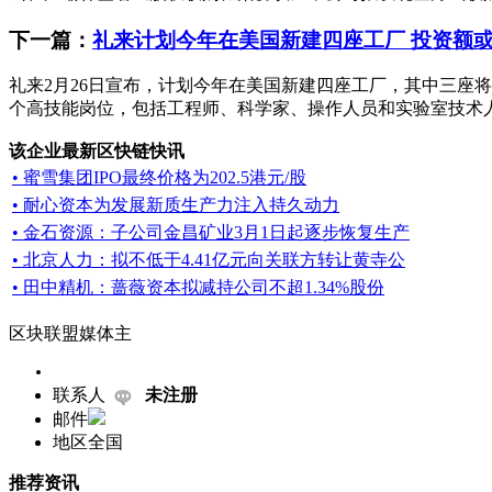
下一篇：
礼来计划今年在美国新建四座工厂 投资额或
礼来2月26日宣布，计划今年在美国新建四座工厂，其中三座将
个高技能岗位，包括工程师、科学家、操作人员和实验室技术人
该企业最新区快链快讯
• 蜜雪集团IPO最终价格为202.5港元/股
• 耐心资本为发展新质生产力注入持久动力
• 金石资源：子公司金昌矿业3月1日起逐步恢复生产
• 北京人力：拟不低于4.41亿元向关联方转让黄寺公
• 田中精机：蔷薇资本拟减持公司不超1.34%股份
区块联盟媒体主
联系人
未注册
邮件
地区
全国
推荐资讯