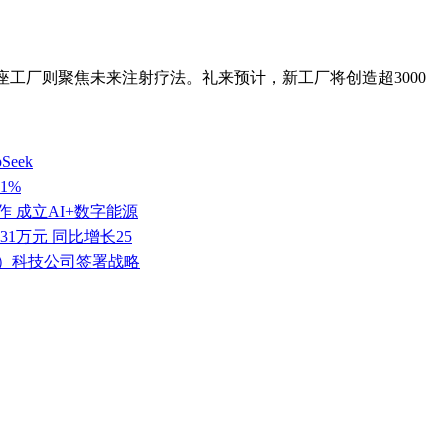
座工厂则聚焦未来注射疗法。礼来预计，新工厂将创造超3000
eek
1%
 成立AI+数字能源
.31万元 同比增长25
京）科技公司签署战略