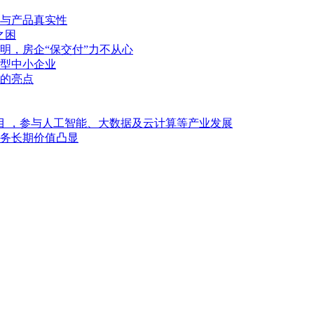
与产品真实性
之困
明，房企“保交付”力不从心
型中小企业
的亮点
目 ，参与人工智能、大数据及云计算等产业发展
业务长期价值凸显