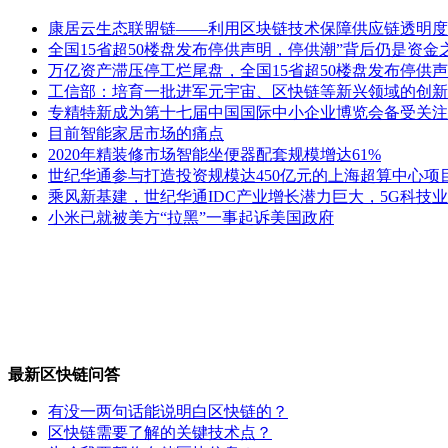
康居云生态联盟链——利用区块链技术保障供应链透明度
全国15省超50楼盘发布停供声明，停供潮”背后仍是资金
万亿资产滞压停工烂尾盘，全国15省超50楼盘发布停供声
工信部：培育一批进军元宇宙、区快链等新兴领域的创新
专精特新成为第十七届中国国际中小企业博览会备受关注
目前智能家居市场的痛点
2020年精装修市场智能坐便器配套规模增达61%
世纪华通参与打造投资规模达450亿元的上海超算中心项
乘风新基建，世纪华通IDC产业增长潜力巨大，5G科技
小米已就被美方“拉黑”一事起诉美国政府
最新区快链问答
有没一两句话能说明白区快链的？
区快链需要了解的关键技术点？