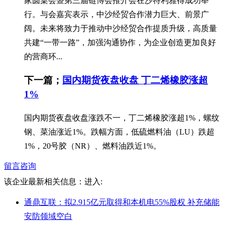
家圆桌会暨第三届链博会推介会在沙特利雅得成功举
行。与会嘉宾表示，中沙经贸合作潜力巨大、前景广
阔。未来将致力于推动中沙经贸合作提质升级，高质量
共建“一带一路”，加强沟通协作，为企业创造更加良好
的营商环...
下一篇；
国内期货夜盘收盘 丁二烯橡胶涨超
1%
国内期货夜盘收盘涨跌不一，丁二烯橡胶涨超1%，螺纹
钢、菜油涨近1%。跌幅方面，低硫燃料油（LU）跌超
1%，20号胶（NR）、燃料油跌近1%。
留言咨询
该企业最新相关信息：
进入:
通鼎互联：拟2.915亿元取得和本机电55%股权 补充储能
安防领域空白