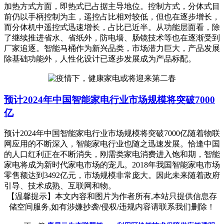
加热方式方面，即热式已占据主导地位。控制方式，分体式目
前仍以手柄控制为主，遥控占比相对较低，但也在逐步增长，
而分体机中遥控式迅速增长，占比已近半。从功能层面看，除
了继续推进省水、省纸外，防电墙、肠镜技术等也在逐渐受到
厂家追逐。智能马桶作为新兴品类，市场潜力巨大，产品发展
除基础功能外，人性化设计已逐步发展成为产品标配。
预计2024年中国智能家电行业市场规模将突破7000
亿
预计2024年中国智能家电行业市场规模将突破7000亿随着物联
网应用的不断深入，智能家电行业也随之迅速发展。恰逢中国
的人口红利正在不断消失，刚需类家电消费进入饱和期，智能
家电将成为新时代家电市场的宠儿。2018年我国智能家电市场
零售额达到3492亿元，市场规模非常庞大。因此未来随着政府
引导、技术成熟、互联网和物。
【温馨提示】本文内容和图片为作者所有,本站只提供信息存
储空间服务,如有涉嫌抄袭/侵权/违规内容请联系我们删除！