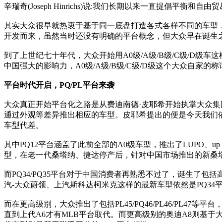
辛瑞奇(Joseph Hinrichs)说:我们长期以来一直提倡平衡和自
其实大众很早就热衷于基于同一底盘打造各式各样不同的车型，
开发而来，虽然当时还没有明确的平台概念，但大众早在诞生
到了上世纪七十年代，大众开始用A0级/A级/B级/C级/D
中国强大的影响力，A0级/A级/B级/C级/D级这个大众自家
平台时代开启，PQ/PL平台来袭
大众真正开始平台化之路是从费迪南德·皮耶希开始执掌大众
通过外观等差异推出相应的车型。皮耶希提出的便是今天我们依
车型代差。
其中PQ12平台涵盖了此前全部的A0级车型，推出了LUPO、up！
型，在老一代桑塔纳、捷达停产后，针对中国市场推出的新桑塔
而PQ34/PQ35平台对于中国消费者再熟悉不过了，诞生了包
汽-大众蔚领、上汽斯科达柯米克这样的最新车型依然是PQ34
而在更高级别，大众推出了包括PL45/PQ46/PL46/PL
直到上代A6才有MLB平台取代。而更高级别的奥迪A8则基于