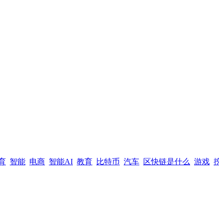
育
智能
电商
智能AI
教育
比特币
汽车
区快链是什么
游戏