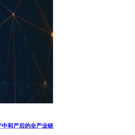
产中和产后的全产业链