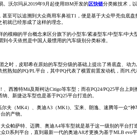
由贸易。沃尔玛从2019年9月起使用IBM开发的
区快链
分类账技术，以
甚至可以追溯到大众商用车鼻祖T1，便是基于大众甲壳虫底盘打
之初就已经形成了这样的理念。
级车这样的模糊的平台概念来区分旗下的小型车/紧凑型车/中型车/
的称谓到今天依然是中国人最惯用的汽车级别分类标准。
集团之时，皮耶希在原始的车型分级的基础上提出了将底盘、动
然熟知的PQ/PL平台，其中PQ代表了横置前置发动机，而PL
、西雅特Mii及斯柯达Citigo等车型；而在PQ24/PQ25平台
纳、新捷达车型也是基于PQ25平台打造的。
括高尔夫（MK4）、奥迪A3（MK1)、宝来、朗逸、速腾等一众“
平台的产物。
47等平台，大众帕萨特、迈腾、奥迪A4等车型就是基于这一级别的
大众D系列平台，直到最新一代的奥迪A8才更换为基于MLB e