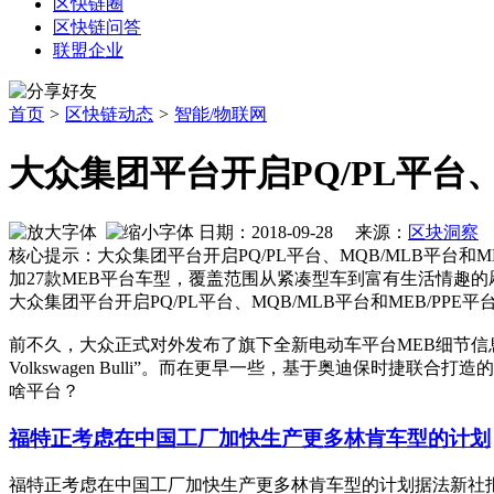
区快链圈
区快链问答
联盟企业
首页
>
区快链动态
>
智能/物联网
大众集团平台开启PQ/PL平台、
日期：2018-09-28 来源：
区块洞察
作
核心提示：大众集团平台开启PQ/PL平台、MQB/MLB平台和
加27款MEB平台车型，覆盖范围从紧凑型车到富有生活情趣的厢式车V
大众集团平台开启PQ/PL平台、MQB/MLB平台和MEB/PPE平
前不久，大众正式对外发布了旗下全新电动车平台MEB细节信息
Volkswagen Bulli”。而在更早一些，基于奥迪保时捷
啥平台？
福特正考虑在中国工厂加快生产更多林肯车型的计划
福特正考虑在中国工厂加快生产更多林肯车型的计划据法新社