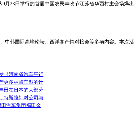
9月23日举行的首届中国农民丰收节江苏省华西村主会场爆出
签约、中韩国际高峰论坛、西洋参产销对接会等多项内容。本次活
印发《河南省汽车平行
生产更多林肯车型的计
，丰田在日本的大部分
工，特斯拉针对公司与
与福田汽车集团福田金