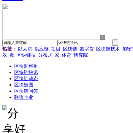
1
热搜：
以太坊
供应链
项目
区快链
数字货
区快链技术
加密
戏
数
区快链技
分布式
家
体育
研究院
区快洞察®
区快链快讯
区快链动态
区快链圈
区快链问答
联盟企业