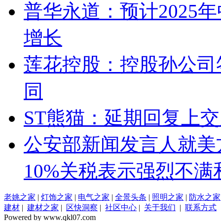
普华永道：预计2025
增长
莲花控股：控股孙公司
同
ST熊猫：延期回复上
公安部新闻发言人就美
10%关税表示强烈不满
老姚之家
|
灯饰之家
|
电气之家
|
全景头条
|
照明之家
|
防水之家
建材
|
建材之家
|
区快洞察
|
社区中心
|
关于我们
|
联系方式
Powered by www.qkl07.com