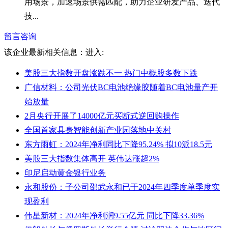
用场景，加速场景供需匹配，助力企业研发产品、迭代
技...
留言咨询
该企业最新相关信息：
进入:
美股三大指数开盘涨跌不一 热门中概股多数下跌
广信材料：公司光伏BC电池绝缘胶随着BC电池量产开
始放量
2月央行开展了14000亿元买断式逆回购操作
全国首家具身智能创新产业园落地中关村
东方雨虹：2024年净利同比下降95.24% 拟10派18.5元
美股三大指数集体高开 英伟达涨超2%
印尼启动黄金银行业务
永和股份：子公司邵武永和已于2024年四季度单季度实
现盈利
伟星新材：2024年净利润9.55亿元 同比下降33.36%