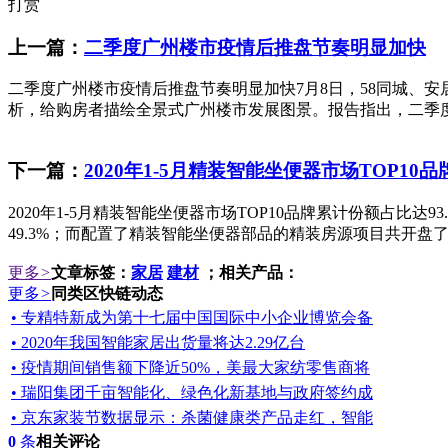
打赏
上一篇：
二季度广州楼市疫情后推盘节奏明显加快
二季度广州楼市疫情后推盘节奏明显加快7月8日，58同城、安
析，给购房者描绘全景式广州楼市发展图景。报告指出，二季度
下一篇：
2020年1-5月精装智能坐便器市场TOP10品
2020年1-5月精装智能坐便器市场TOP10品牌累计份额占比达9
49.3%；而配置了精装智能坐便器部品的精装房源项目共开盘了10
更多
>
文章标签：
家居
建材
；相关产品：
更多
>
同类区快链动态
• 专精特新成为第十七届中国国际中小企业博览会备
• 2020年我国智能家居出货量将达2.29亿台
• 疫情期间销售额下降近50%，美最大家纺零售商将
• 瑞阳集团千亩智能化、绿色化新基地与政府签约成
• 京东家装节数据显示：杀菌健康类产品走红，智能
0
条
相关评论