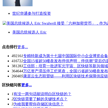
世纪华通参与打造投资
美国总统候选人 Eric
点击排行
更多...
49216
1
专精特新成为第十七届中国国际中小企业博览会备
41672
2
全国15省超50楼盘发布停供声明，停供潮”背后仍
38128
3
工信部：培育一批进军元宇宙、区快链等新兴领域
36464
4
万亿资产滞压停工烂尾盘，全国15省超50楼盘发
26040
5
康居云生态联盟链——利用区块链技术保障供应链
区快链问答
更多...
1
有没一两句话能说明白区快链的？
2
区快链需要了解的关键技术点？
3
为啥我要帮你存储区块信息？