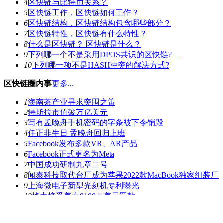
4
区快链与比特币关系？
5
区快链工作，区快链如何工作？
6
区快链结构，区快链结构包含哪些部分？
7
区快链特性，区快链有什么特性？
8
什么是区快链？ 区快链是什么？
9
下列哪一个不是采用DPOS共识的区快链?
10
下列哪一项不是HASH冲突的解决方式?
区快链圈内事
更多...
1
海南茶产业寻求突围之策
2
特斯拉市值破万亿美元
3
写有孟晚舟手机密码的字条被下令销毁
4
任正非生日 孟晚舟回归上班
5
Facebook发布多款VR、AR产品
6
Facebook正式更名为Meta
7
中国成功研制九章二号
8
闻泰科技取代台厂成为苹果2022款MacBook独家组装厂
9
上海微电子新型光刻机专利曝光
10
格力接受美方9100万美元罚款
最新视频
更多...