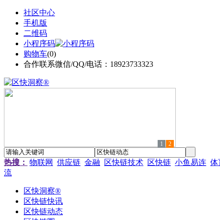
社区中心
手机版
二维码
小程序码
购物车
(
0
)
合作联系微信/QQ/电话：18923733323
1
2
热搜：
物联网
供应链
金融
区快链技术
区快链
小鱼易连
体
流
区快洞察®
区快链快讯
区快链动态