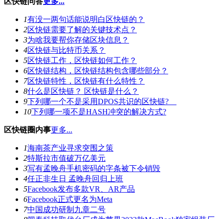
区快链问答
更多...
1
有没一两句话能说明白区快链的？
2
区快链需要了解的关键技术点？
3
为啥我要帮你存储区块信息？
4
区快链与比特币关系？
5
区快链工作，区快链如何工作？
6
区快链结构，区快链结构包含哪些部分？
7
区快链特性，区快链有什么特性？
8
什么是区快链？ 区快链是什么？
9
下列哪一个不是采用DPOS共识的区快链?
10
下列哪一项不是HASH冲突的解决方式?
区快链圈内事
更多...
1
海南茶产业寻求突围之策
2
特斯拉市值破万亿美元
3
写有孟晚舟手机密码的字条被下令销毁
4
任正非生日 孟晚舟回归上班
5
Facebook发布多款VR、AR产品
6
Facebook正式更名为Meta
7
中国成功研制九章二号