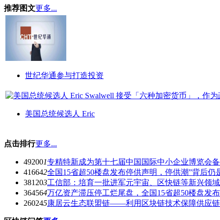
推荐图文
更多...
世纪华通参与打造投资
美国总统候选人 Eric
点击排行
更多...
49200
1
专精特新成为第十七届中国国际中小企业博览会备
41664
2
全国15省超50楼盘发布停供声明，停供潮”背后仍
38120
3
工信部：培育一批进军元宇宙、区快链等新兴领域
36456
4
万亿资产滞压停工烂尾盘，全国15省超50楼盘发
26024
5
康居云生态联盟链——利用区块链技术保障供应链