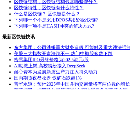
区快链结构，区快链结构包含哪些部分？
区快链特性，区快链有什么特性？
什么是区快链？ 区快链是什么？
下列哪一个不是采用DPOS共识的区快链?
下列哪一项不是HASH冲突的解决方式?
最新区快链快讯
东方集团：公司涉嫌重大财务造假 可能触及重大违法强
美股三大指数开盘涨跌不一 热门中概股多数下跌
蜜雪集团IPO最终价格为202.5港元/股
AI助教上岗 高校纷纷接入DeepSeek
耐心资本为发展新质生产力注入持久动力
国内期货夜盘收盘 铁矿石跌超1%
普华永道：预计2025年中国并购交易量将有两位数的增长
莲花控股：控股孙公司签订200台高性能服务器租赁合同
ST熊猫：延期回复上交所监管工作函
公安部新闻发言人就美方威胁对中国输美产品再加征10
老姚之家
|
灯饰之家
|
电气之家
|
全景头条
|
照明之家
|
防水之家
建材
|
建材之家
|
区快洞察
|
社区中心
|
关于我们
|
联系方式
Powered by www.qkl07.com