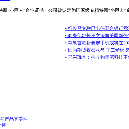
专精特新“小巨人”企业证书，公司被认定为国家级专精特新“小巨人”
• 行长吕文联已出任邢台银行党
• 商务部部长王文涛向美国新
• 苹果首款折叠屏手机或将在20
• 国内期货夜盘收盘 丁二烯橡胶
• 群兴玩具：拟收购天宽科技不
与产品真实性
之困