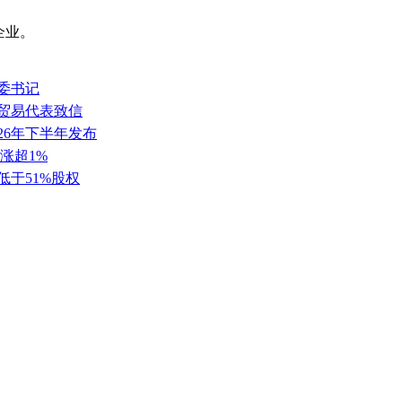
企业。
委书记
任贸易代表致信
26年下半年发布
涨超1%
低于51%股权