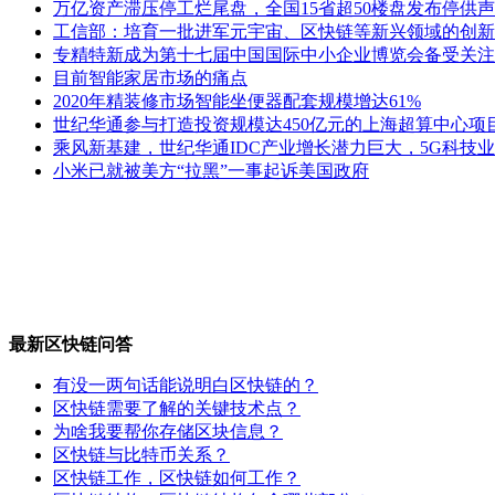
万亿资产滞压停工烂尾盘，全国15省超50楼盘发布停供声
工信部：培育一批进军元宇宙、区快链等新兴领域的创新
专精特新成为第十七届中国国际中小企业博览会备受关注
目前智能家居市场的痛点
2020年精装修市场智能坐便器配套规模增达61%
世纪华通参与打造投资规模达450亿元的上海超算中心项
乘风新基建，世纪华通IDC产业增长潜力巨大，5G科技
小米已就被美方“拉黑”一事起诉美国政府
最新区快链问答
有没一两句话能说明白区快链的？
区快链需要了解的关键技术点？
为啥我要帮你存储区块信息？
区快链与比特币关系？
区快链工作，区快链如何工作？