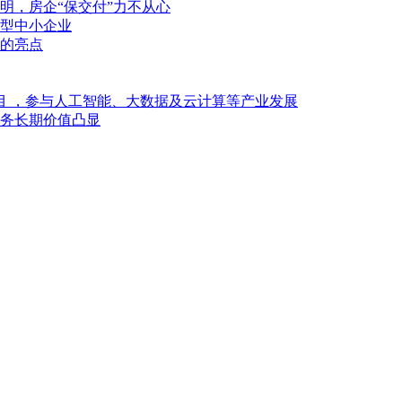
明，房企“保交付”力不从心
型中小企业
的亮点
目 ，参与人工智能、大数据及云计算等产业发展
业务长期价值凸显