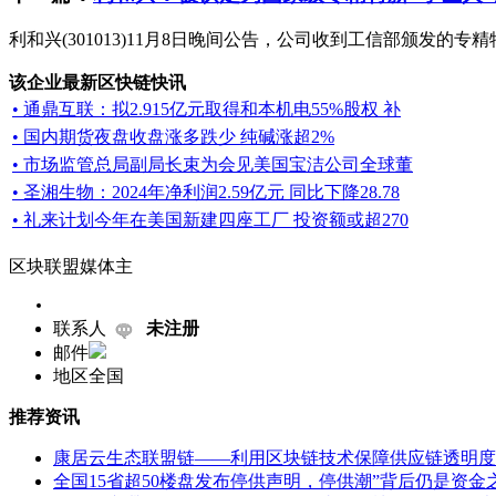
利和兴(301013)11月8日晚间公告，公司收到工信部颁发的
该企业最新区快链快讯
• 通鼎互联：拟2.915亿元取得和本机电55%股权 补
• 国内期货夜盘收盘涨多跌少 纯碱涨超2%
• 市场监管总局副局长束为会见美国宝洁公司全球董
• 圣湘生物：2024年净利润2.59亿元 同比下降28.78
• 礼来计划今年在美国新建四座工厂 投资额或超270
区块联盟媒体主
联系人
未注册
邮件
地区
全国
推荐资讯
康居云生态联盟链——利用区块链技术保障供应链透明度
全国15省超50楼盘发布停供声明，停供潮”背后仍是资金