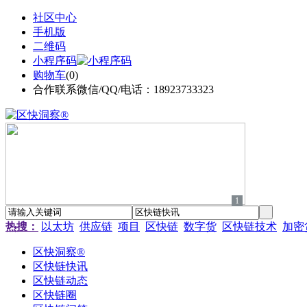
社区中心
手机版
二维码
小程序码
购物车
(
0
)
合作联系微信/QQ/电话：18923733323
1
热搜：
以太坊
供应链
项目
区快链
数字货
区快链技术
加密
区快洞察®
区快链快讯
区快链动态
区快链圈