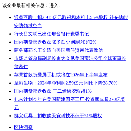
该企业最新相关信息：
进入:
通鼎互联：拟2.915亿元取得和本机电55%股权 补充储能
安防领域空白
行长吕文联已出任邢台银行党委书记
国内期货夜盘收盘涨多跌少 纯碱涨超2%
商务部部长王文涛向美国新任贸易代表致信
市场监管总局副局长束为会见美国宝洁公司全球董事长
詹慕仁
苹果首款折叠屏手机或将在2026年下半年发布
圣湘生物：2024年净利润2.59亿元 同比下降28.78%
国内期货夜盘收盘 丁二烯橡胶涨超1%
礼来计划今年在美国新建四座工厂 投资额或超270亿美
元
群兴玩具：拟收购天宽科技不低于51%股权
区快洞察