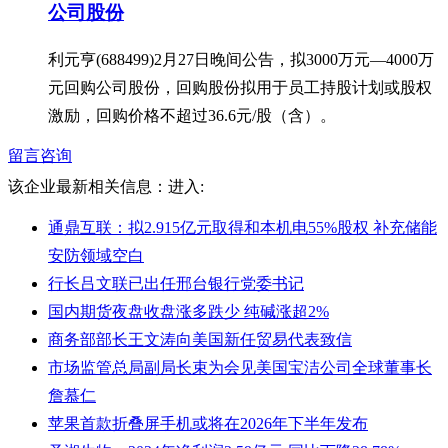
公司股份
利元亨(688499)2月27日晚间公告，拟3000万元—4000万
元回购公司股份，回购股份拟用于员工持股计划或股权
激励，回购价格不超过36.6元/股（含）。
留言咨询
该企业最新相关信息：
进入:
通鼎互联：拟2.915亿元取得和本机电55%股权 补充储能
安防领域空白
行长吕文联已出任邢台银行党委书记
国内期货夜盘收盘涨多跌少 纯碱涨超2%
商务部部长王文涛向美国新任贸易代表致信
市场监管总局副局长束为会见美国宝洁公司全球董事长
詹慕仁
苹果首款折叠屏手机或将在2026年下半年发布