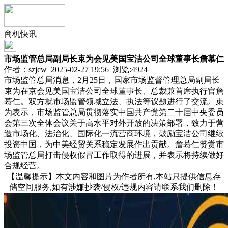
商机快讯
市场监管总局副局长束为会见美国宝洁公司全球董事长詹慕仁
作者：szjcw 2025-02-27 19:56 浏览:
4924
市场监管总局消息，2月25日，国家市场监督管理总局副局长
束为在京会见美国宝洁公司全球董事长、总裁兼首席执行官詹
慕仁。双方就市场监管领域立法、执法等议题进行了交流。束
为表示，市场监管总局贯彻落实中国共产党第二十届中央委员
会第三次全体会议关于高水平对外开放的决策部署，致力于营
造市场化、法治化、国际化一流营商环境，鼓励宝洁公司继续
投资中国，为中美经贸关系稳定发展作出贡献。詹慕仁赞赏市
场监管总局打击侵权假冒工作取得的进展，并表示将持续做好
合规经营。
【温馨提示】本文内容和图片为作者所有,本站只提供信息存
储空间服务,如有涉嫌抄袭/侵权/违规内容请联系我们删除！