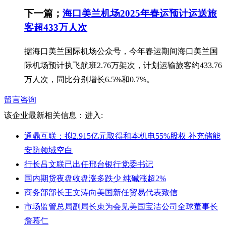
下一篇；
海口美兰机场2025年春运预计运送旅
客超433万人次
据海口美兰国际机场公众号，今年春运期间海口美兰国
际机场预计执飞航班2.76万架次，计划运输旅客约433.76
万人次，同比分别增长6.5%和0.7%。
留言咨询
该企业最新相关信息：
进入:
通鼎互联：拟2.915亿元取得和本机电55%股权 补充储能
安防领域空白
行长吕文联已出任邢台银行党委书记
国内期货夜盘收盘涨多跌少 纯碱涨超2%
商务部部长王文涛向美国新任贸易代表致信
市场监管总局副局长束为会见美国宝洁公司全球董事长
詹慕仁