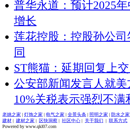
普华永道：预计2025
增长
莲花控股：控股孙公司
同
ST熊猫：延期回复上
公安部新闻发言人就美
10%关税表示强烈不满
老姚之家
|
灯饰之家
|
电气之家
|
全景头条
|
照明之家
|
防水之家
建材
|
建材之家
|
区快洞察
|
社区中心
|
关于我们
|
联系方式
Powered by www.qkl07.com