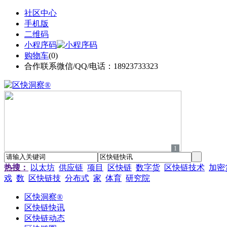
社区中心
手机版
二维码
小程序码
购物车
(
0
)
合作联系微信/QQ/电话：18923733323
1
热搜：
以太坊
供应链
项目
区快链
数字货
区快链技术
加密
戏
数
区快链技
分布式
家
体育
研究院
区快洞察®
区快链快讯
区快链动态