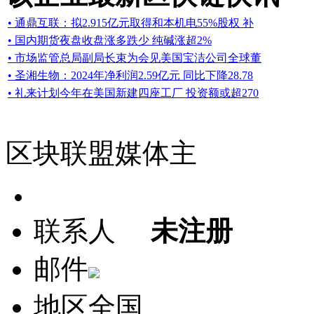
• 通鼎互联：拟2.915亿元取得和本机电55%股权 补
• 国内期货夜盘收盘涨多跌少 纯碱涨超2%
• 市场监管总局副局长束为会见美国宝洁公司全球董
• 圣湘生物：2024年净利润2.59亿元 同比下降28.78
• 礼来计划今年在美国新建四座工厂 投资额或超270
区块联盟媒体主
联系人
未注册
邮件
地区
全国