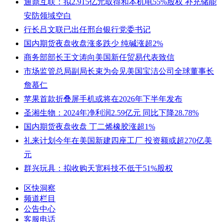
通鼎互联：拟2.915亿元取得和本机电55%股权 补充储能
安防领域空白
行长吕文联已出任邢台银行党委书记
国内期货夜盘收盘涨多跌少 纯碱涨超2%
商务部部长王文涛向美国新任贸易代表致信
市场监管总局副局长束为会见美国宝洁公司全球董事长
詹慕仁
苹果首款折叠屏手机或将在2026年下半年发布
圣湘生物：2024年净利润2.59亿元 同比下降28.78%
国内期货夜盘收盘 丁二烯橡胶涨超1%
礼来计划今年在美国新建四座工厂 投资额或超270亿美
元
群兴玩具：拟收购天宽科技不低于51%股权
区快洞察
频道栏目
公告中心
客服电话