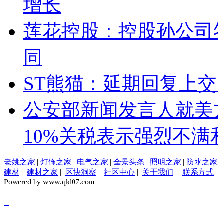
增长
莲花控股：控股孙公司
同
ST熊猫：延期回复上
公安部新闻发言人就美
10%关税表示强烈不满
老姚之家
|
灯饰之家
|
电气之家
|
全景头条
|
照明之家
|
防水之家
建材
|
建材之家
|
区快洞察
|
社区中心
|
关于我们
|
联系方式
Powered by www.qkl07.com