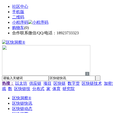
社区中心
手机版
二维码
小程序码
购物车
(
0
)
合作联系微信/QQ/电话：18923733323
1
热搜：
以太坊
供应链
项目
区快链
数字货
区快链技术
加密
戏
数
区快链技
分布式
家
体育
研究院
区快洞察®
区快链快讯
区快链动态