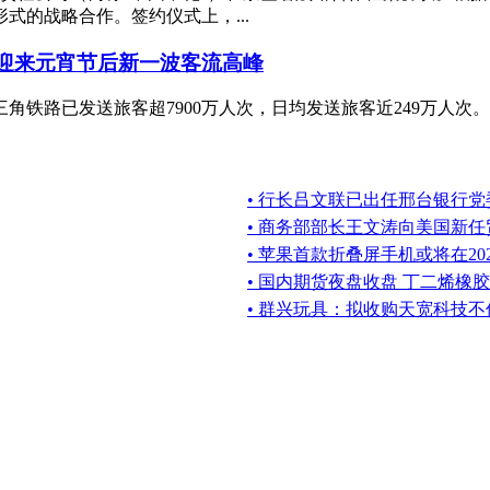
式的战略合作。签约仪式上，...
或迎来元宵节后新一波客流高峰
长三角铁路已发送旅客超7900万人次，日均发送旅客近249万人
• 行长吕文联已出任邢台银行党
• 商务部部长王文涛向美国新
• 苹果首款折叠屏手机或将在20
• 国内期货夜盘收盘 丁二烯橡胶
• 群兴玩具：拟收购天宽科技不