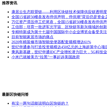
推荐资讯
康居云生态联盟链——利用区块链技术保障供应链透明度
全国15省超50楼盘发布停供声明，停供潮”背后仍是资金
万亿资产滞压停工烂尾盘，全国15省超50楼盘发布停供声
工信部：培育一批进军元宇宙、区快链等新兴领域的创新
专精特新成为第十七届中国国际中小企业博览会备受关注
目前智能家居市场的痛点
2020年精装修市场智能坐便器配套规模增达61%
世纪华通参与打造投资规模达450亿元的上海超算中心项
乘风新基建，世纪华通IDC产业增长潜力巨大，5G科技
小米已就被美方“拉黑”一事起诉美国政府
最新区快链问答
有没一两句话能说明白区快链的？