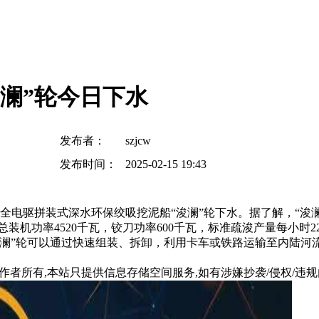
浚澜”轮今日下水
发布者：
szjcw
发布时间：
2025-02-15 19:43
全电驱拼装式深水环保绞吸挖泥船“浚澜”轮下水。据了解，“浚
米，总装机功率4520千瓦，铰刀功率600千瓦，标准疏浚产量每小
浚澜”轮可以通过快速组装、拆卸，利用卡车或铁路运输至内陆河
所有,本站只提供信息存储空间服务,如有涉嫌抄袭/侵权/违规内容请