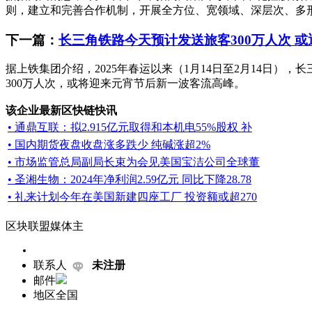
则，建立和完善合作机制，开展全方位、宽领域、深层次、多形
下一篇：
长三角铁路今天预计发送旅客300万人次 
据上铁集团介绍，2025年春运以来（1月14日至2月14日），
300万人次，或将迎来元宵节后新一波客流高峰。
该企业最新区快链快讯
• 通鼎互联：拟2.915亿元取得和本机电55%股权 补
• 国内期货夜盘收盘涨多跌少 纯碱涨超2%
• 市场监管总局副局长束为会见美国宝洁公司全球董
• 圣湘生物：2024年净利润2.59亿元 同比下降28.78
• 礼来计划今年在美国新建四座工厂 投资额或超270
区块联盟媒体主
联系人
未注册
邮件
地区
全国