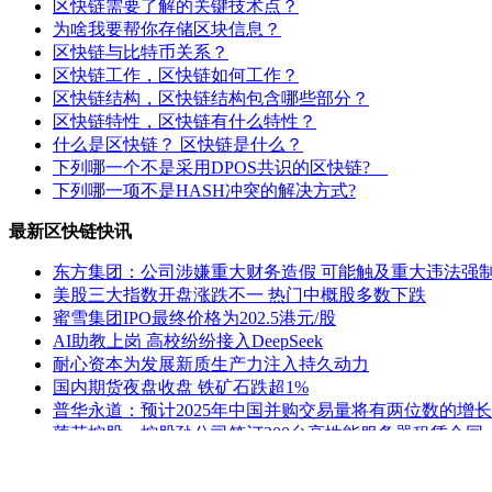
区快链需要了解的关键技术点？
为啥我要帮你存储区块信息？
区快链与比特币关系？
区快链工作，区快链如何工作？
区快链结构，区快链结构包含哪些部分？
区快链特性，区快链有什么特性？
什么是区快链？ 区快链是什么？
下列哪一个不是采用DPOS共识的区快链?
下列哪一项不是HASH冲突的解决方式?
最新区快链快讯
东方集团：公司涉嫌重大财务造假 可能触及重大违法强
美股三大指数开盘涨跌不一 热门中概股多数下跌
蜜雪集团IPO最终价格为202.5港元/股
AI助教上岗 高校纷纷接入DeepSeek
耐心资本为发展新质生产力注入持久动力
国内期货夜盘收盘 铁矿石跌超1%
普华永道：预计2025年中国并购交易量将有两位数的增长
莲花控股：控股孙公司签订200台高性能服务器租赁合同
ST熊猫：延期回复上交所监管工作函
公安部新闻发言人就美方威胁对中国输美产品再加征10