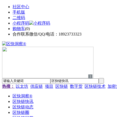
社区中心
手机版
二维码
小程序码
购物车
(
0
)
合作联系微信/QQ/电话：18923733323
1
热搜：
以太坊
供应链
项目
区快链
数字货
区快链技术
加密
区快洞察®
区快链快讯
区快链动态
区快链圈