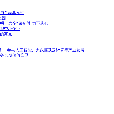
与产品真实性
之困
明，房企“保交付”力不从心
型中小企业
的亮点
目 ，参与人工智能、大数据及云计算等产业发展
业务长期价值凸显