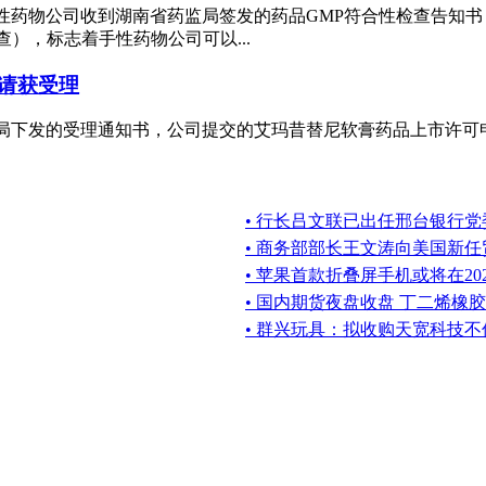
子公司手性药物公司收到湖南省药监局签发的药品GMP符合性检查告
），标志着手性药物公司可以...
请获受理
国家药监局下发的受理通知书，公司提交的艾玛昔替尼软膏药品上市
• 行长吕文联已出任邢台银行党
• 商务部部长王文涛向美国新
• 苹果首款折叠屏手机或将在20
• 国内期货夜盘收盘 丁二烯橡胶
• 群兴玩具：拟收购天宽科技不