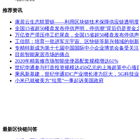
推荐资讯
康居云生态联盟链——利用区块链技术保障供应链透明度
全国15省超50楼盘发布停供声明，停供潮”背后仍是资金
万亿资产滞压停工烂尾盘，全国15省超50楼盘发布停供声
工信部：培育一批进军元宇宙、区快链等新兴领域的创新
专精特新成为第十七届中国国际中小企业博览会备受关注
目前智能家居市场的痛点
2020年精装修市场智能坐便器配套规模增达61%
世纪华通参与打造投资规模达450亿元的上海超算中心项
乘风新基建，世纪华通IDC产业增长潜力巨大，5G科技
小米已就被美方“拉黑”一事起诉美国政府
最新区快链问答