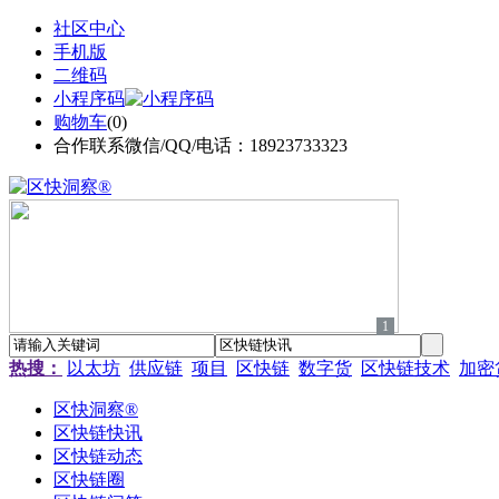
社区中心
手机版
二维码
小程序码
购物车
(
0
)
合作联系微信/QQ/电话：18923733323
1
热搜：
以太坊
供应链
项目
区快链
数字货
区快链技术
加密
区快洞察®
区快链快讯
区快链动态
区快链圈