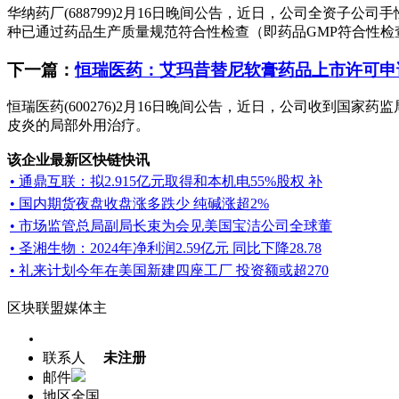
华纳药厂(688799)2月16日晚间公告，近日，公司全资
种已通过药品生产质量规范符合性检查（即药品GMP符合性检查
下一篇：
恒瑞医药：艾玛昔替尼软膏药品上市许可申
恒瑞医药(600276)2月16日晚间公告，近日，公司收到
皮炎的局部外用治疗。
该企业最新区快链快讯
• 通鼎互联：拟2.915亿元取得和本机电55%股权 补
• 国内期货夜盘收盘涨多跌少 纯碱涨超2%
• 市场监管总局副局长束为会见美国宝洁公司全球董
• 圣湘生物：2024年净利润2.59亿元 同比下降28.78
• 礼来计划今年在美国新建四座工厂 投资额或超270
区块联盟媒体主
联系人
未注册
邮件
地区
全国