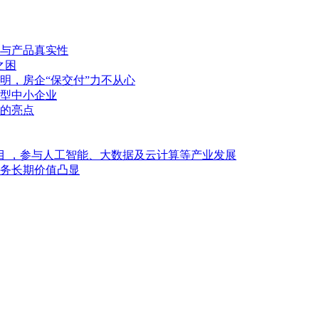
与产品真实性
之困
明，房企“保交付”力不从心
型中小企业
的亮点
目 ，参与人工智能、大数据及云计算等产业发展
业务长期价值凸显