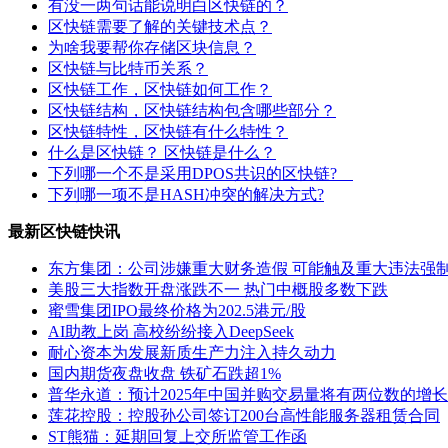
有没一两句话能说明白区快链的？
区快链需要了解的关键技术点？
为啥我要帮你存储区块信息？
区快链与比特币关系？
区快链工作，区快链如何工作？
区快链结构，区快链结构包含哪些部分？
区快链特性，区快链有什么特性？
什么是区快链？ 区快链是什么？
下列哪一个不是采用DPOS共识的区快链?
下列哪一项不是HASH冲突的解决方式?
最新区快链快讯
东方集团：公司涉嫌重大财务造假 可能触及重大违法强
美股三大指数开盘涨跌不一 热门中概股多数下跌
蜜雪集团IPO最终价格为202.5港元/股
AI助教上岗 高校纷纷接入DeepSeek
耐心资本为发展新质生产力注入持久动力
国内期货夜盘收盘 铁矿石跌超1%
普华永道：预计2025年中国并购交易量将有两位数的增长
莲花控股：控股孙公司签订200台高性能服务器租赁合同
ST熊猫：延期回复上交所监管工作函