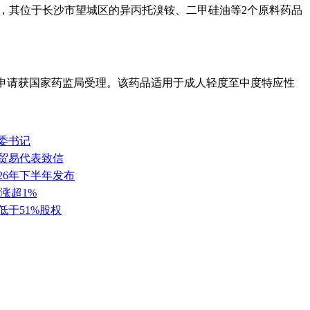
知书，其位于长沙市望城区的异丙托溴铵、二甲硅油等2个原料药品
许可申请获国家药监局受理。该药品适用于成人轻度至中度特应性
委书记
任贸易代表致信
26年下半年发布
涨超1%
低于51%股权