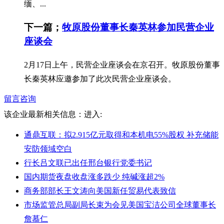
缅、...
下一篇；
牧原股份董事长秦英林参加民营企业
座谈会
2月17日上午，民营企业座谈会在京召开。牧原股份董事
长秦英林应邀参加了此次民营企业座谈会。
留言咨询
该企业最新相关信息：
进入:
通鼎互联：拟2.915亿元取得和本机电55%股权 补充储能
安防领域空白
行长吕文联已出任邢台银行党委书记
国内期货夜盘收盘涨多跌少 纯碱涨超2%
商务部部长王文涛向美国新任贸易代表致信
市场监管总局副局长束为会见美国宝洁公司全球董事长
詹慕仁