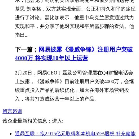
示，他会见了到访的美国政府乌克兰和俄罗斯问题特使
基思·凯洛格，双方就实现全面、公正和持久和平的途径
进行了讨论。瑟比加表示，他重申乌克兰愿意通过武力
实现和平，并分享了他对实现和平所需步骤的看法。他
指出...
下一篇；
网易披露《漫威争锋》注册用户突破
4000万 将实现10年以上运营
2月20日，网易CEO丁磊及公司管理层在Q4财报电话会
上披露，《漫威争锋》目前注册用户突破4000万，会继
续重点投入产品的后续优化，加大在海外市场营销投
入，将其打造成运营十年以上的产品。
留言咨询
该企业最新相关信息：
进入:
通鼎互联：拟2.915亿元取得和本机电55%股权 补充储能