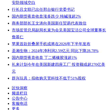
安防领域空白
行长吕文联已出任邢台银行党委书记
国内期货夜盘收盘涨多跌少 纯碱涨超2%
商务部部长王文涛向美国新任贸易代表致信
市场监管总局副局长束为会见美国宝洁公司全球董事长
詹慕仁
苹果首款折叠屏手机或将在2026年下半年发布
圣湘生物：2024年净利润2.59亿元 同比下降28.78%
国内期货夜盘收盘 丁二烯橡胶涨超1%
礼来计划今年在美国新建四座工厂 投资额或超270亿美
元
群兴玩具：拟收购天宽科技不低于51%股权
区快洞察
频道栏目
公告中心
客服电话
更多