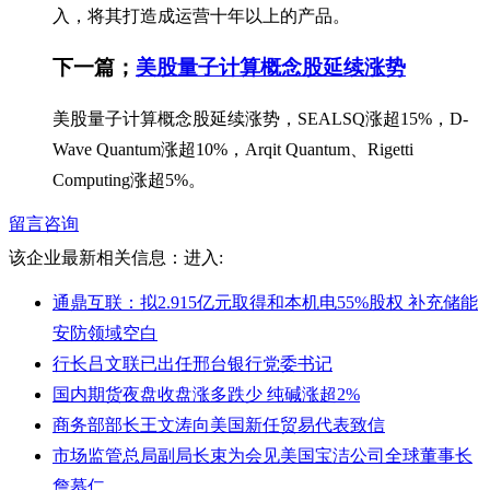
入，将其打造成运营十年以上的产品。
下一篇；
美股量子计算概念股延续涨势
美股量子计算概念股延续涨势，SEALSQ涨超15%，D-
Wave Quantum涨超10%，Arqit Quantum、Rigetti
Computing涨超5%。
留言咨询
该企业最新相关信息：
进入:
通鼎互联：拟2.915亿元取得和本机电55%股权 补充储能
安防领域空白
行长吕文联已出任邢台银行党委书记
国内期货夜盘收盘涨多跌少 纯碱涨超2%
商务部部长王文涛向美国新任贸易代表致信
市场监管总局副局长束为会见美国宝洁公司全球董事长
詹慕仁