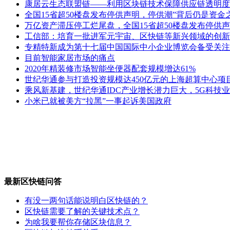
康居云生态联盟链——利用区块链技术保障供应链透明度
全国15省超50楼盘发布停供声明，停供潮”背后仍是资金
万亿资产滞压停工烂尾盘，全国15省超50楼盘发布停供声
工信部：培育一批进军元宇宙、区快链等新兴领域的创新
专精特新成为第十七届中国国际中小企业博览会备受关注
目前智能家居市场的痛点
2020年精装修市场智能坐便器配套规模增达61%
世纪华通参与打造投资规模达450亿元的上海超算中心项
乘风新基建，世纪华通IDC产业增长潜力巨大，5G科技
小米已就被美方“拉黑”一事起诉美国政府
最新区快链问答
有没一两句话能说明白区快链的？
区快链需要了解的关键技术点？
为啥我要帮你存储区块信息？