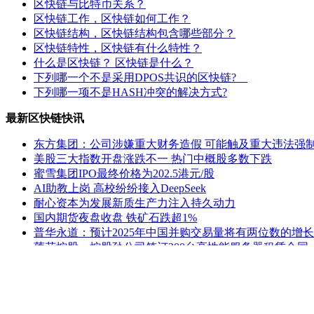
区快链与比特币关系？
区快链工作，区快链如何工作？
区快链结构，区快链结构包含哪些部分？
区快链特性，区快链有什么特性？
什么是区快链？ 区快链是什么？
下列哪一个不是采用DPOS共识的区快链?
下列哪一项不是HASH冲突的解决方式?
最新区快链快讯
东方集团：公司涉嫌重大财务造假 可能触及重大违法强
美股三大指数开盘涨跌不一 热门中概股多数下跌
蜜雪集团IPO最终价格为202.5港元/股
AI助教上岗 高校纷纷接入DeepSeek
耐心资本为发展新质生产力注入持久动力
国内期货夜盘收盘 铁矿石跌超1%
普华永道：预计2025年中国并购交易量将有两位数的增长
莲花控股：控股孙公司签订200台高性能服务器租赁合同
ST熊猫：延期回复上交所监管工作函
公安部新闻发言人就美方威胁对中国输美产品再加征10
老姚之家
|
灯饰之家
|
电气之家
|
全景头条
|
照明之家
|
防水之家