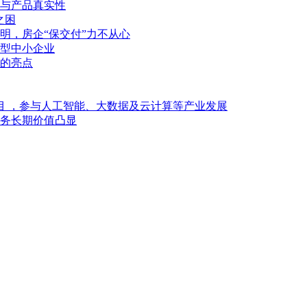
与产品真实性
之困
明，房企“保交付”力不从心
型中小企业
的亮点
目 ，参与人工智能、大数据及云计算等产业发展
业务长期价值凸显