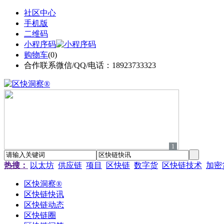
社区中心
手机版
二维码
小程序码
购物车
(
0
)
合作联系微信/QQ/电话：18923733323
1
热搜：
以太坊
供应链
项目
区快链
数字货
区快链技术
加密
区快洞察®
区快链快讯
区快链动态
区快链圈