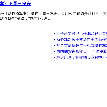
案》下周三发表
一份《财政预算案》将在下周三发表。善用公共资源是让社会可
政整合”策略，在维持和改...
• 行长吕文联已出任邢台银行党
• 商务部部长王文涛向美国新
• 苹果首款折叠屏手机或将在20
• 国内期货夜盘收盘 丁二烯橡胶
• 群兴玩具：拟收购天宽科技不