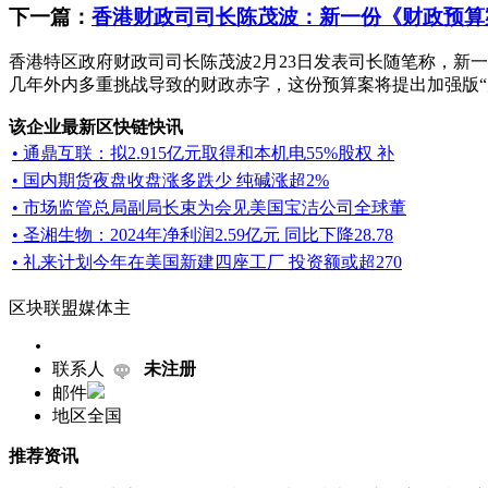
下一篇：
香港财政司司长陈茂波：新一份《财政预算
香港特区政府财政司司长陈茂波2月23日发表司长随笔称，新
几年外内多重挑战导致的财政赤字，这份预算案将提出加强版“财
该企业最新区快链快讯
• 通鼎互联：拟2.915亿元取得和本机电55%股权 补
• 国内期货夜盘收盘涨多跌少 纯碱涨超2%
• 市场监管总局副局长束为会见美国宝洁公司全球董
• 圣湘生物：2024年净利润2.59亿元 同比下降28.78
• 礼来计划今年在美国新建四座工厂 投资额或超270
区块联盟媒体主
联系人
未注册
邮件
地区
全国
推荐资讯