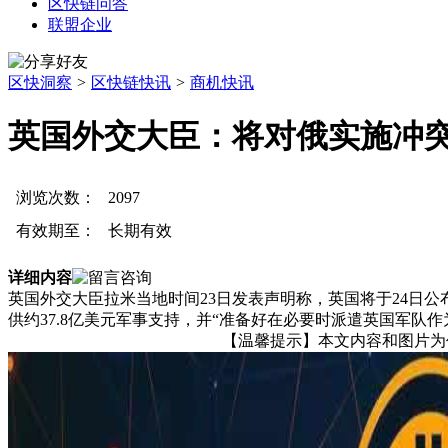
区快链问答
联盟企业
区快洞察
>
区快链快讯
>
商机快讯
英国外交大臣：将对俄实施冲
浏览次数：
2097
有效期至：
长期有效
详细内容
英国外交大臣拉米当地时间23日发表声明称，英国将于24日
供约37.8亿美元军事支持，并“准备好在必要时派遣英国军队
【温馨提示】本文内容和图片为作者