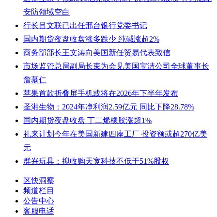
安防领域空白
行长吕文联已出任邢台银行党委书记
国内期货夜盘收盘涨多跌少 纯碱涨超2%
商务部部长王文涛向美国新任贸易代表致信
市场监管总局副局长束为会见美国宝洁公司全球董事长
詹慕仁
苹果首款折叠屏手机或将在2026年下半年发布
圣湘生物：2024年净利润2.59亿元 同比下降28.78%
国内期货夜盘收盘 丁二烯橡胶涨超1%
礼来计划今年在美国新建四座工厂 投资额或超270亿美
元
群兴玩具：拟收购天宽科技不低于51%股权
区快洞察
频道栏目
公告中心
客服电话