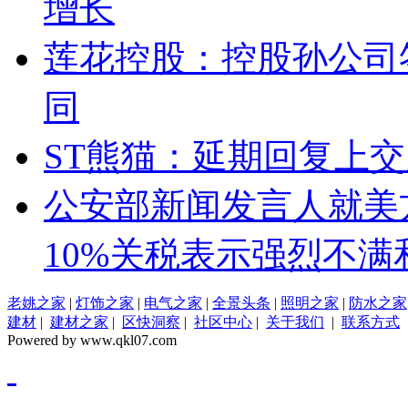
增长
莲花控股：控股孙公司
同
ST熊猫：延期回复上
公安部新闻发言人就美
10%关税表示强烈不满
老姚之家
|
灯饰之家
|
电气之家
|
全景头条
|
照明之家
|
防水之家
建材
|
建材之家
|
区快洞察
|
社区中心
|
关于我们
|
联系方式
Powered by www.qkl07.com