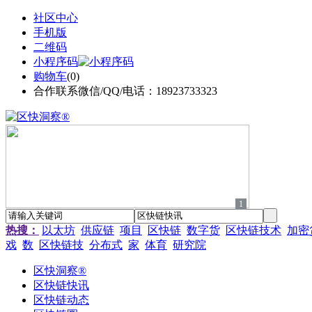
社区中心
手机版
二维码
小程序码
购物车
(
0
)
合作联系微信/QQ/电话：18923733323
1
热搜：
以太坊
供应链
项目
区快链
数字货
区快链技术
加密
戏
数
区快链技
分布式
家
体育
研究院
区快洞察®
区快链快讯
区快链动态