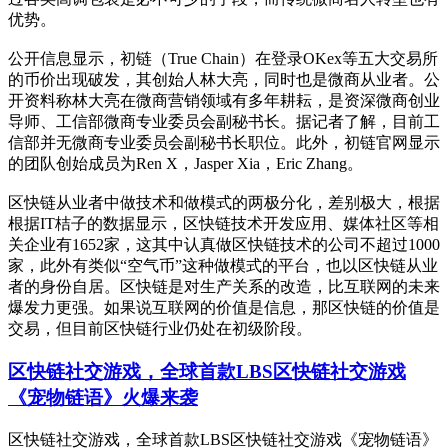
优势。
公开信息显示，初链（True Chain）在登录OKex等五大交易所
的币价出现破发，其创始人林大亮，同时也是微商从业者。公
开资料称林大亮在微商营销领域有多年耕耘，是资深微商创业
导师、工信部微商专业委员会副秘书长。据记者了解，目前工
信部并无微商专业委员会副秘书长职位。此外，初链官网显示
的团队创始成员为Ren X，Jasper Xia，Eric Zhang。
区快链从业者中做技术和做模式的两极分化，差别极大，根据
根据IT桔子的数据显示，区快链技术开发应用、媒体社区等相
关企业有1652家，这其中认真做区快链技术的公司不超过1000
家，此外有类似“空气币”这种做模式的平台，也以区快链从业
者的身份自居。区快链是对生产关系的改造，比互联网的未来
爆发力更强。如果说互联网的价值是信息，那区快链的价值是
交易，但目前区快链行业仍处在初级阶段。
区快链社交游戏，全球首款LBS区快链社交游戏
《宠物链语》火爆来袭
区快链社交游戏，全球首款LBS区快链社交游戏《宠物链语》