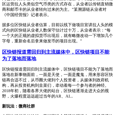
区运营拉人头类似空气币类的方式存在，从业者以传销直销微
商和邮币卡的从业者转向过来的为主。”某溯源链从业者对
《中国经营报》记者表示。
据多位区快链从业者估算，目前以线下做项目宣讲拉人头的模
式向的区快链从业者人数保守估计过十万，从业者表示：“每
一个大的正规的虚拟货币出现后，就有略微改动一下增加几个
字母，重新命名后拿来做发币的项目出现。”
区快链报道需回归到主流媒体中，区快链项目不能
为了落地而落地
区快链报道需回归到主流媒体中，区快链项目不能为了落地而
落地在新事物面前，一面是天使，一面是魔鬼，用来形容区快
链再合适不过，从币圈大佬到个人投资者，从媒体到政府机
构，再从投资机构到韭菜们，牵动着每一个参与者的神经。
2018年初，随着各界大佬的站台，区快链逐渐走进大众的视
野，火爆程度远远超过当年的AR、AI...
新玩法：微商社群