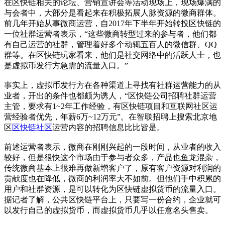
在区快链相关的论坛、营销宣讲会等活动现场上，现场爆满的
与会者中，大部分是看起来在积极拓展人脉资源的微商群体。
前几年开始从事微商运营，自2017年下半年开始转投区快链的
一位社群运营者表示，“这些微商转型过来的参与者，他们都
有自己运营的社群，管理着好多个动辄五百人的微信群、QQ
群等。在区快链玩家看来，他们是社交网络中的活跃人士，也
是虚拟币发行方急需的流量入口。”
事实上，虚拟币发行方在各种渠道上寻找有社群运营能力的从
业者，开出的条件也都颇为诱人，“区快链公司招聘社群运营
主管，要求有1~2年工作经验，有区快链项目和互联网社区运
营经验者优先，年薪6万~12万元”。在智联招聘上搜索北京地
区
区快链社区
运营内容的招聘信息比比皆是。
前述运营者表示，微商在刚刚兴起的一段时间，从业者的收入
较好，但是很快这个市场由于参与者众多，产品也鱼龙混杂，
传统微商基本上很难再做新增客户了，原有客户资源对利润的
贡献度也在降低，微商的利润率大不如前。但他们手中积累的
用户和社群资源，是可以转化为区快链虚拟货币的流量入口。
据记者了解，公共区快链平台上，只要写一份合约，企业就可
以发行自己的虚拟货币，而虚拟货币几乎以任意名头售卖。