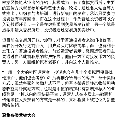
根据区快链从业者的介绍，其模式为，有了虚拟货币后，主要
的宣传方式就是参加各种营销大会、论坛，通过名人站台等方
式推出，组织参与者培训，进行新项目的发布，承诺只要参与
投资就有丰厚回报。而在这个过程中，作为普通投资者可以介
入到炒币环节，一个是在虚拟币刚交易所发行前，另一个就是
虚拟币进入交易所后，投资者通过交易所买卖炒币。
但目前在交易所开账户炒币，对于普通投资者来说门槛较高，
而在公开发行之前介入，用户购买时比较简单，而且也有利于
发币方向普通投资者推介。前述运营者表示，微商运营者们主
要通过自己此前积累的客户拓展，他们一方面对接发币方的负
责人，另一方面维护原有老客户，并向这个人群推介。
“一般一个大的社区运营者，少说也会有几十个虚拟币项目找
他推介，他们也会考察币种后再推介给自己的客户，至于奖励
方式，虽然每家的奖励方式不同，但基本都遵照静态收益和动
态收益两种奖励方式，也就是币值的增加和有新增推荐人的业
绩奖励。”模式向的区快链平台，运营方式在本质上与微商和
传销等拉人头投资的方式是一样的，某种程度上被定位为新型
网络传销。
聚集各类营销大会