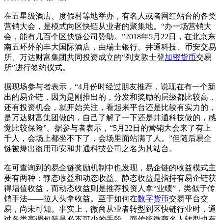
在五星级酒店、度假村等地举办，有名人或者网红站台的各类
营销大会，是模式向区快链从业者的聚集地。“办一场营销大
会，能有几百个区快链公司赞助。”2018年5月22日，在北京东
南五环外的丰大国际酒店，由瑞士银行、井通科技、币安交易
所、万达财富集团共同投资成立的“列支敦士登
加密货币
交易
所”进行签约仪式。
据现场参与者表示，“4月份时经过朋友推荐，说现在有一个新
出的易企链，因为是刚推出的，分发和奖励的层级都比较高，
还有投资机会，就开始关注，看起来平台还是比较有实力的，
是万达财富集团做的，自己了解了一下还是井通科技做的，感
觉比较保险”。据参与者表示，“5月22日的营销大会来了有上
千人，会场上都坐不下了，会场里面站满了人。”但随后易企
链被爆出盗用币安和井通科技公司之名为其站台。
在可查询到的易企链奖励机制中也发现，易企链的收益模式主
要有两种：静态收益和动态收益。静态收益是指持有易企链获
得增值收益，而动态收益则是推荐投资人拿“业绩”，类似于传
销手法——拉人头拿收益。至于如何在
数字货币
交易平台交
易，尚未可知。事实上，微商从业者转型到区快链行业时，通
过各类高调包装是必不可少的手段，而传统微商名人转型也有