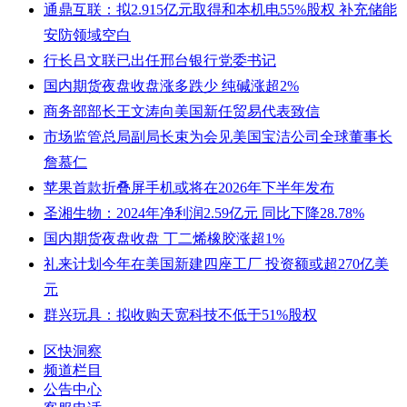
通鼎互联：拟2.915亿元取得和本机电55%股权 补充储能
安防领域空白
行长吕文联已出任邢台银行党委书记
国内期货夜盘收盘涨多跌少 纯碱涨超2%
商务部部长王文涛向美国新任贸易代表致信
市场监管总局副局长束为会见美国宝洁公司全球董事长
詹慕仁
苹果首款折叠屏手机或将在2026年下半年发布
圣湘生物：2024年净利润2.59亿元 同比下降28.78%
国内期货夜盘收盘 丁二烯橡胶涨超1%
礼来计划今年在美国新建四座工厂 投资额或超270亿美
元
群兴玩具：拟收购天宽科技不低于51%股权
区快洞察
频道栏目
公告中心