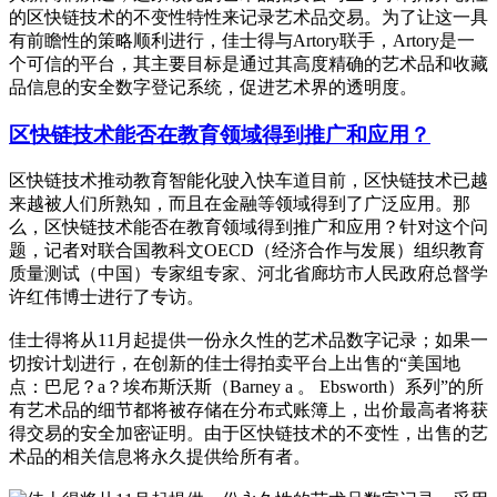
的区快链技术的不变性特性来记录艺术品交易。为了让这一具
有前瞻性的策略顺利进行，佳士得与Artory联手，Artory是一
个可信的平台，其主要目标是通过其高度精确的艺术品和收藏
品信息的安全数字登记系统，促进艺术界的透明度。
区快链技术能否在教育领域得到推广和应用？
区快链技术推动教育智能化驶入快车道目前，区快链技术已越
来越被人们所熟知，而且在金融等领域得到了广泛应用。那
么，区快链技术能否在教育领域得到推广和应用？针对这个问
题，记者对联合国教科文OECD（经济合作与发展）组织教育
质量测试（中国）专家组专家、河北省廊坊市人民政府总督学
许红伟博士进行了专访。
佳士得将从11月起提供一份永久性的艺术品数字记录；如果一
切按计划进行，在创新的佳士得拍卖平台上出售的“美国地
点：巴尼？a？埃布斯沃斯（Barney a 。 Ebsworth）系列”的所
有艺术品的细节都将被存储在分布式账簿上，出价最高者将获
得交易的安全加密证明。由于区快链技术的不变性，出售的艺
术品的相关信息将永久提供给所有者。