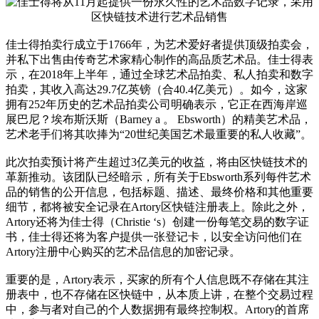
佳士得拍卖行成立于1766年，为艺术爱好者提供顶级拍卖会，
并私下出售由传奇艺术家精心制作的高品质艺术品。佳士得表
示，在2018年上半年，通过全球艺术品拍卖、私人拍卖和数字
拍卖，其收入高达29.7亿英镑（合40.4亿美元）。如今，这家
拥有252年历史的艺术品拍卖公司明确表示，它正在西海岸巡
展巴尼？埃布斯沃斯（Barney a 。 Ebsworth）的精美艺术品，
艺术老手们将其吹捧为“20世纪美国艺术最重要的私人收藏”。
此次拍卖预计将产生超过3亿美元的收益，将由区快链技术的
革新推动。该团队已经暗示，所有关于Ebsworth系列每件艺术
品的销售的公开信息，包括标题、描述、最终价格和其他重要
细节，都将被安全记录在Artory区快链注册表上。除此之外，
Artory还将为佳士得（Christie ‘s）创建一份每笔交易的数字证
书，佳士得还将为客户提供一张登记卡，以安全访问他们在
Artory注册中心购买的艺术品信息的加密记录。
重要的是，Artory表示，买家的所有个人信息既不存储在其注
册表中，也不存储在区快链中，从本质上讲，在整个交易过程
中，参与者对自己的个人数据拥有最终控制权。Artory的首席