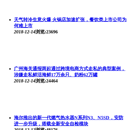
天气转冷生意火爆 火锅店加速扩张，餐饮类上市公司为
何难上市
2018-12-14
浏览:23696
广州海关通报两起通过跨境电商方式走私的典型案例，
涉嫌走私鲜活海鲜17万余只、奶粉62万罐
2018-12-14
浏览:24464
海尔推出的新一代燃气热水器N系列N3、N5SD，安防
进一步升级，搭载全新安全自检模块
2018-12-12
浏览:48176