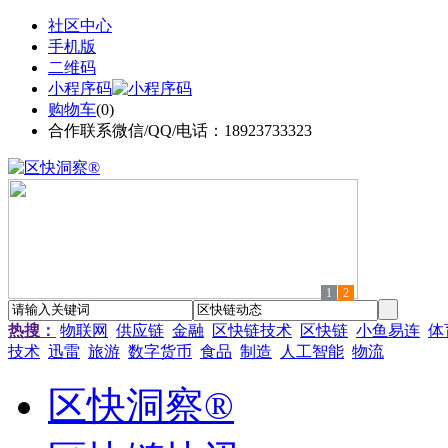
社区中心
手机版
二维码
小程序码
购物车
(
0
)
合作联系微信/QQ/电话：18923733323
1
2
热搜：
物联网
供应链
金融
区快链技术
区快链
小鱼易连
体
技术
迅雷
旅游
数字货币
食品
制造
人工智能
物流
区快洞察®