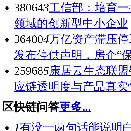
38064
3
工信部：培育一
领域的创新型中小企业
36400
4
万亿资产滞压停
发布停供声明，房企“
25968
5
康居云生态联盟
应链透明度与产品真实
区快链问答
更多...
1
有没一两句话能说明