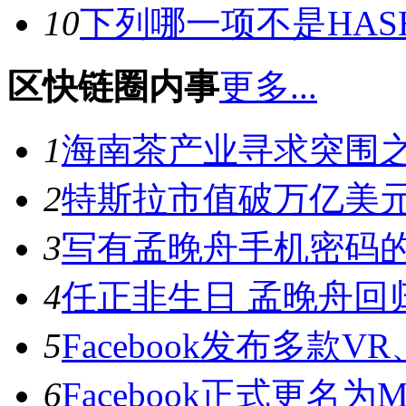
10
下列哪一项不是HAS
区快链圈内事
更多...
1
海南茶产业寻求突围
2
特斯拉市值破万亿美
3
写有孟晚舟手机密码
4
任正非生日 孟晚舟回
5
Facebook发布多款V
6
Facebook正式更名为Me